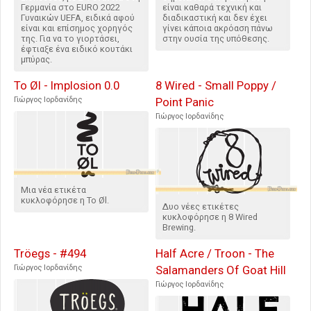
Γερμανία στο EURO 2022
είναι καθαρά τεχνική και
Γυναικών UEFA, ειδικά αφού
διαδικαστική και δεν έχει
είναι και επίσημος χορηγός
γίνει κάποια ακρόαση πάνω
της. Για να το γιορτάσει,
στην ουσία της υπόθεσης.
έφτιαξε ένα ειδικό κουτάκι
μπύρας.
To Øl - Implosion 0.0
8 Wired - Small Poppy /
Γιώργος Ιορδανίδης
Point Panic
Γιώργος Ιορδανίδης
Μια νέα ετικέτα
κυκλοφόρησε η To Øl.
Δυο νέες ετικέτες
κυκλοφόρησε η 8 Wired
Brewing.
Tröegs - #494
Half Acre / Troon - The
Γιώργος Ιορδανίδης
Salamanders Of Goat Hill
Γιώργος Ιορδανίδης