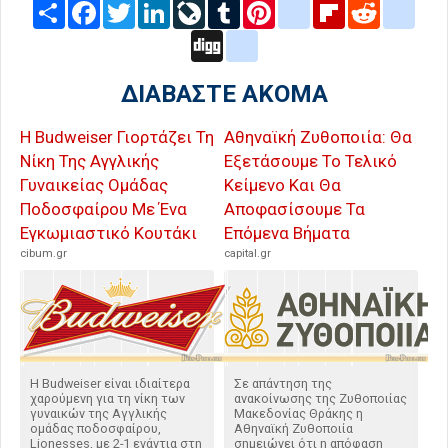
Share
Facebook
Twitter
LinkedIn
LiveJournal
Tumblr
Pinterest
blogger_post
Flipboard
Reddit
delic
Digg
google_bookmarks
ΔΙΑΒΑΣΤΕ ΑΚΟΜΑ
Η Budweiser Γιορτάζει Τη
Αθηναϊκή Ζυθοποιία: Θα
Νίκη Της Αγγλικής
Εξετάσουμε Το Τελικό
Γυναικείας Ομάδας
Κείμενο Και Θα
Ποδοσφαίρου Με Ένα
Αποφασίσουμε Τα
Εγκωμιαστικό Κουτάκι
Επόμενα Βήματα
cibum.gr
capital.gr
Η Budweiser είναι ιδιαίτερα
Σε απάντηση της
χαρούμενη για τη νίκη των
ανακοίνωσης της Ζυθοποιίας
γυναικών της Αγγλικής
Μακεδονίας Θράκης η
ομάδας ποδοσφαίρου,
Αθηναϊκή Ζυθοποιία
Lionesses, με 2-1 ενάντια στη
σημειώνει ότι η απόφαση