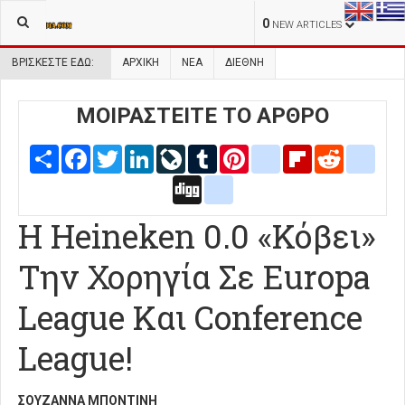
0
NEW ARTICLES
ΒΡΊΣΚΕΣΤΕ ΕΔΏ:
ΑΡΧΙΚΉ
ΝΕΑ
ΔΙΕΘΝΗ
ΜΟΙΡΑΣΤΕΙΤΕ ΤΟ ΑΡΘΡΟ
Share
Facebook
Twitter
LinkedIn
LiveJournal
Tumblr
Pinterest
blogger_post
Flipboard
Reddit
delic
Digg
google_bookmarks
Η Heineken 0.0 «Κόβει»
Την Χορηγία Σε Europa
League Και Conference
League!
ΣΟΥΖΆΝΝΑ ΜΠΟΝΤΊΝΗ