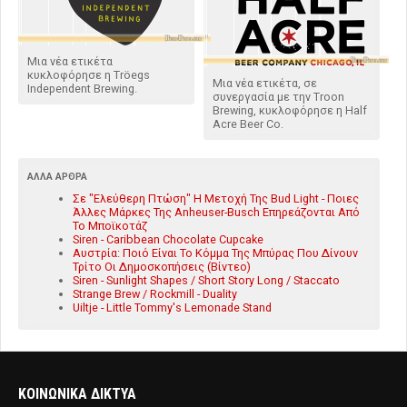
Μια νέα ετικέτα
κυκλοφόρησε η Tröegs
Μια νέα ετικέτα, σε
Independent Brewing.
συνεργασία με την Troon
Brewing, κυκλοφόρησε η Half
Acre Beer Co.
ΆΛΛΑ ΆΡΘΡΑ
Σε "Ελεύθερη Πτώση" Η Μετοχή Της Bud Light - Ποιες
Άλλες Μάρκες Της Anheuser-Busch Επηρεάζονται Από
Το Μποϊκοτάζ
Siren - Caribbean Chocolate Cupcake
Αυστρία: Ποιό Είναι Το Κόμμα Της Μπύρας Που Δίνουν
Τρίτο Οι Δημοσκοπήσεις (Βίντεο)
Siren - Sunlight Shapes / Short Story Long / Staccato
Strange Brew / Rockmill - Duality
Uiltje - Little Tommy's Lemonade Stand
ΚΟΙΝΩΝΙΚΑ ΔΙΚΤΥΑ