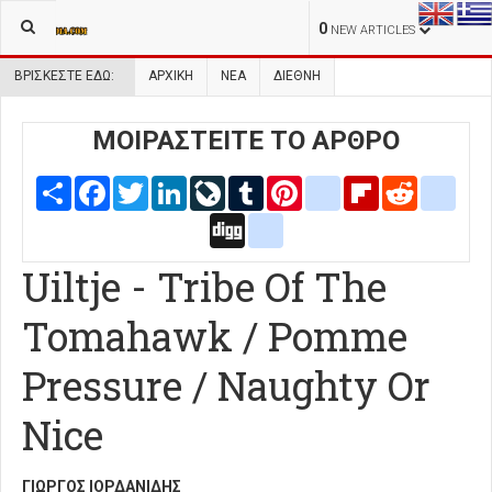
0
NEW ARTICLES
ΒΡΊΣΚΕΣΤΕ ΕΔΏ:
ΑΡΧΙΚΉ
ΝΕΑ
ΔΙΕΘΝΗ
ΜΟΙΡΑΣΤΕΙΤΕ ΤΟ ΑΡΘΡΟ
Share
Facebook
Twitter
LinkedIn
LiveJournal
Tumblr
Pinterest
blogger_post
Flipboard
Reddit
delic
Digg
google_bookmarks
Uiltje - Tribe Of The
Tomahawk / Pomme
Pressure / Naughty Or
Nice
ΓΙΏΡΓΟΣ ΙΟΡΔΑΝΊΔΗΣ