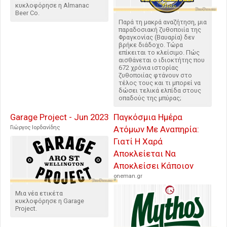
κυκλοφόρησε η Almanac
Beer Co.
Παρά τη μακρά αναζήτηση, μια
παραδοσιακή ζυθοποιία της
Φραγκονίας (Βαυαρία) δεν
βρήκε διάδοχο. Τώρα
επίκειται το κλείσιμο. Πώς
αισθάνεται ο ιδιοκτήτης που
672 χρόνια ιστορίας
ζυθοποιίας φτάνουν στο
τέλος τους και τι μπορεί να
δώσει τελικά ελπίδα στους
οπαδούς της μπύρας;
Garage Project - Jun 2023
Παγκόσμια Ημέρα
Γιώργος Ιορδανίδης
Ατόμων Με Αναπηρία:
Γιατί Η Χαρά
Αποκλείεται Να
Αποκλείσει Κάποιον
oneman.gr
Μια νέα ετικέτα
κυκλοφόρησε η Garage
Project.