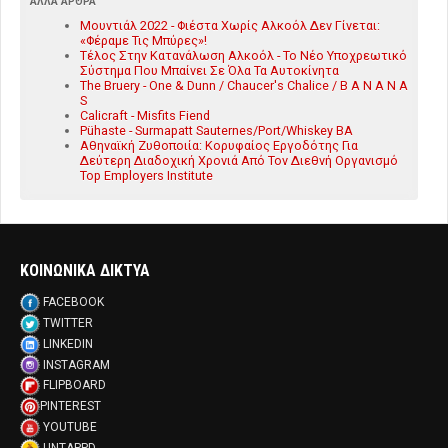
ΆΛΛΑ ΆΡΘΡΑ
Μουντιάλ 2022 - Φιέστα Χωρίς Αλκοόλ Δεν Γίνεται:
«Φέραμε Τις Μπύρες»!
Τέλος Στην Κατανάλωση Αλκοόλ - Το Νέο Υποχρεωτικό
Σύστημα Που Μπαίνει Σε Όλα Τα Αυτοκίνητα
The Bruery - One & Dunn / Chaucer's Chalice / B A N A N A
S
Calicraft - Misfits Fiend
Pühaste - Surmapatt Sauternes/Port/Whiskey BA
Αθηναϊκή Ζυθοποιία: Κορυφαίος Εργοδότης Για
Δεύτερη Διαδοχική Χρονιά Από Τον Διεθνή Οργανισμό
Top Employers Institute
ΚΟΙΝΩΝΙΚΑ ΔΙΚΤΥΑ
FACEBOOK
TWITTER
LINKEDIN
INSTAGRAM
FLIPBOARD
PINTEREST
YOUTUBE
UNTAPPD