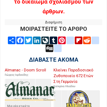
το δικαίωμα σχολιασμού των
άρθρων.
Διαφήμιση
ΜΟΙΡΑΣΤΕΙΤΕ ΤΟ ΑΡΘΡΟ
Share
Facebook
Twitter
LinkedIn
LiveJournal
Tumblr
Pinterest
blogger_post
Flipboard
Reddit
delic
Digg
google_bookmarks
ΔΙΑΒΑΣΤΕ ΑΚΟΜΑ
Almanac - Doom Scroll
Κλείνει Παραδοσιακό
Γιώργος Ιορδανίδης
Ζυθοποιείο 672 Ετών
Στη Γερμανία
Κατερίνα Ηλιάδου
Μια νέα ετικέτα