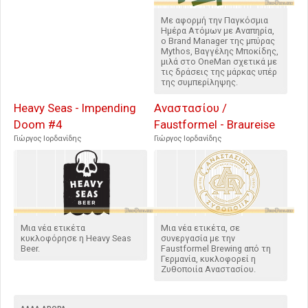
Με αφορμή την Παγκόσμια
Ημέρα Ατόμων με Αναπηρία,
ο Brand Manager της μπύρας
Mythos, Βαγγέλης Μποκίδης,
μιλά στο OneMan σχετικά με
τις δράσεις της μάρκας υπέρ
της συμπερίληψης.
Heavy Seas - Impending
Αναστασίου /
Doom #4
Faustformel - Braureise
Γιώργος Ιορδανίδης
Γιώργος Ιορδανίδης
Μια νέα ετικέτα
Μια νέα ετικέτα, σε
κυκλοφόρησε η Heavy Seas
συνεργασία με την
Beer.
Faustformel Brewing από τη
Γερμανία, κυκλοφορεί η
Ζυθοποιία Αναστασίου.