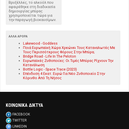
Βρυξέλλες, το αλκοόλ που
αφαιρέθηκε στη διαδικασία
δημιουργίας μπύρας
χρησιμοποιείται τώρα για
την παραγωγή βιοκαυσίμων.
ΆΛΛΑ ΆΡΘΡΑ
Lakewood - Goddess
Ποιά Ευρωπαϊκή Χώρα Χρεώνει Τους Καταναλωτές Με
Τους Περισσότερους Φόρους Στην Μπύρα;
Bridge Road - Life In The Peloton
Ευρωπαϊκές Ζυθοποιίες: Οι Τιμές Μπύρας Ρίχνουν Την
Κατανάλωση
Bottle Logic - Space Trace (2023)
Επένδυση 4 Εκατ. Ευρώ Για Νέο Ζυθοποιείο Στην
Κόρινθο Από Τη Νήσος
ΚΟΙΝΩΝΙΚΑ ΔΙΚΤΥΑ
FACEBOOK
TWITTER
LINKEDIN