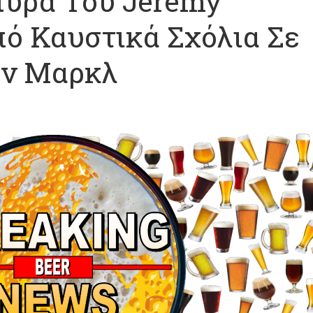
πύρα Του Jeremy
ό Καυστικά Σχόλια Σε
αν Μαρκλ