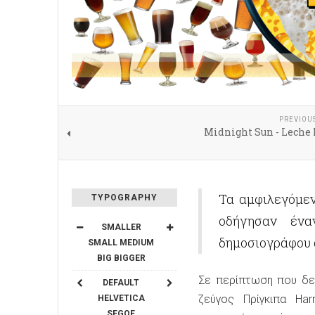
PREVIOU
Midnight Sun - Leche 
Τα αμφιλεγόμεν
TYPOGRAPHY
οδήγησαν ένα
SMALLER
δημοσιογράφου 
SMALL
MEDIUM
BIG
BIGGER
Σε περίπτωση που δεν 
DEFAULT
ζεύγος Πρίγκιπα Ha
HELVETICA
SEGOE