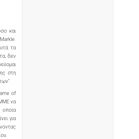
σο και
Markle.
αυτά τα
τα, δεν
ρεύομαι
ης στη
των".
Game of
 ΜΜΕ να
 οποία
νει για
νοντας
ίου.