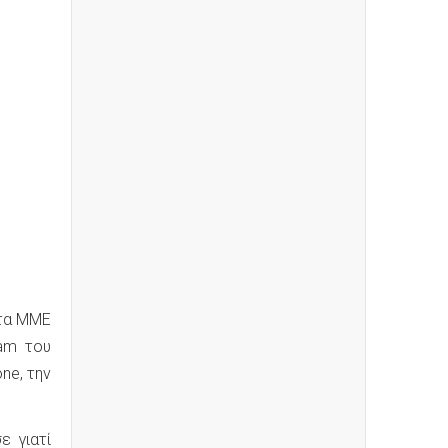
 τα ΜΜΕ
ham του
ne, την
ε γιατί