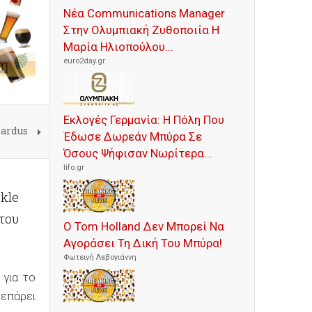
Νέα Communications Manager
Στην Ολυμπιακή Ζυθοποιία Η
Μαρία Ηλιοπούλου...
euro2day.gr
Εκλογές Γερμανία: Η Πόλη Που
Pardus
Έδωσε Δωρεάν Μπύρα Σε
Όσους Ψήφισαν Νωρίτερα...
lifo.gr
kle
του
Ο Tom Holland Δεν Μπορεί Να
Αγοράσει Τη Δική Του Μπύρα!
Φωτεινή Λεβογιάννη
 για το
επάρει