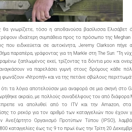
 θα γνωρίζετε, τόσο η αποθανούσα βασίλισσα Ελισάβετ ό
τρέφουν ιδιαίτερη συμπάθεια προς το πρόσωπο της Meghan 
ς που ειδικεύεται σε αυτοκίνητα, Jeremy Clarkson πήγε 
βήμα παραπέρα, γράφοντας για τη Markle στη The Sun: "Τη νύχ
ραμένω ξαπλωμένος εκεί, τρίζοντας τα δόντια μου και ονει
αναγκάσουν να παρελάσει γυμνή στους δρόμους κάθε πόλ
η φωνάζουν «Ντροπή!» και να της πετάνε σβώλους περιττωμά
πε ότι τα λόγια αποτελούσαν μια αναφορά σε μια σκηνή στο 
εωρήθηκε ακραίο, με πολλούς συναδέλφους του από διάφορα
έπρεπε να απολυθεί από το ITV και την Amazon, στα
ίσης το ρεκόρ για τον αριθμό των καταγγελιών που έχουν γί
ν Ανεξάρτητο Οργανισμό Προτύπων Τύπου (IPSO), λαμβά
00 καταγγελίες έως τις 9 το πρωί έως την Τρίτη 20 Δεκεμβρ