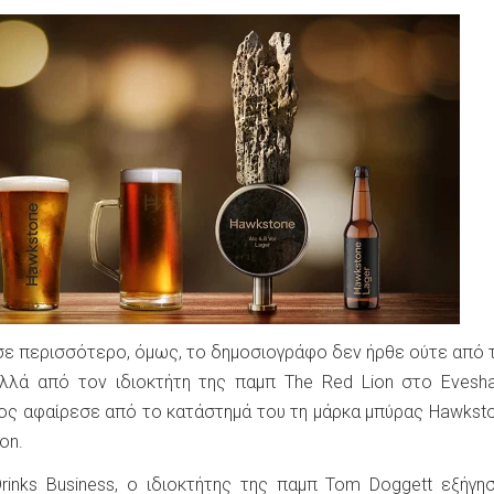
σε περισσότερο, όμως, το δημοσιογράφο δεν ήρθε ούτε από
αλλά από τον ιδιοκτήτη της παμπ The Red Lion στο Eves
ίος αφαίρεσε από το κατάστημά του τη μάρκα μπύρας Hawksto
on.
inks Business, ο ιδιοκτήτης της παμπ Tom Doggett εξήγησ