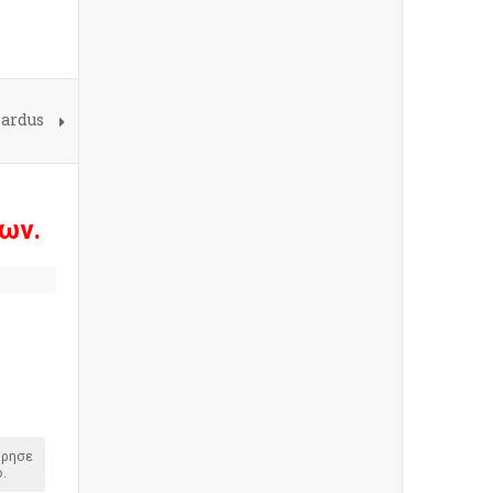
Pardus
ων.
όρησε
.