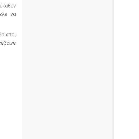
νέκαθεν
ελε να
νθρωποι
νέβαινε