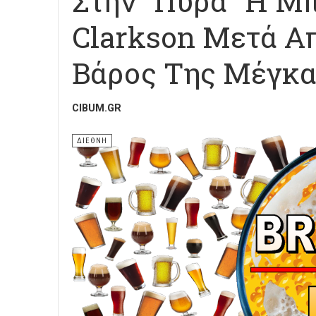
Στην "Πυρά" Η Μ
Clarkson Μετά Απ
Βάρος Της Μέγκ
CIBUM.GR
ΔΙΕΘΝΗ