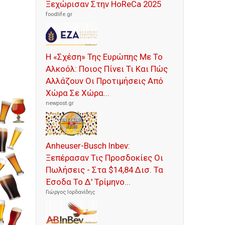
Ξεχώρισαν Στην HoReCa 2025
foodlife.gr
Η «Σχέση» Της Ευρώπης Με Το
Αλκοόλ: Ποιος Πίνει Τι Και Πώς
Αλλάζουν Οι Προτιμήσεις Από
Χώρα Σε Χώρα...
newpost.gr
Anheuser-Busch Inbev:
Ξεπέρασαν Τις Προσδοκίες Οι
Πωλήσεις - Στα $14,84 Δισ. Τα
Έσοδα Το Δ' Τρίμηνο...
Γιώργος Ιορδανίδης