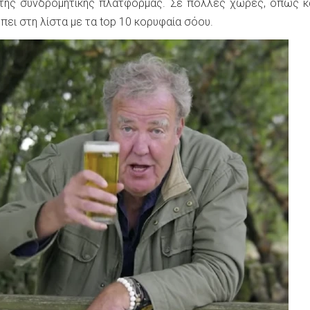
 της συνδρομητικής πλατφόρμας. Σε πολλές χώρες, όπως κ
πει στη λίστα με τα top 10 κορυφαία σόου.