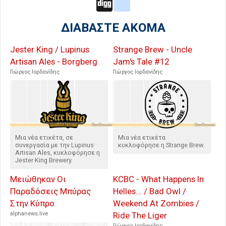
Digg
google_bookmarks
ΔΙΑΒΑΣΤΕ ΑΚΟΜΑ
Jester King / Lupinus
Strange Brew - Uncle
Artisan Ales - Borgberg
Jam's Tale #12
Γιώργος Ιορδανίδης
Γιώργος Ιορδανίδης
Μια νέα ετικέτα, σε
Μια νέα ετικέτα
συνεργασία με την Lupinus
κυκλοφόρησε η Strange Brew.
Artisan Ales, κυκλοφόρησε η
Jester King Brewery.
Μειώθηκαν Οι
KCBC - What Happens In
Παραδόσεις Μπύρας
Helles... / Bad Owl /
Στην Κύπρο
Weekend At Zombies /
alphanews.live
Ride The Liger
Γιώργος Ιορδανίδης