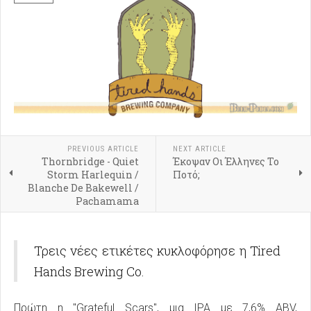
PREVIOUS ARTICLE
NEXT ARTICLE
Thornbridge - Quiet
Έκοψαν Οι Έλληνες Το
Storm Harlequin /
Ποτό;
Blanche De Bakewell /
Pachamama
Τρεις νέες ετικέτες κυκλοφόρησε η Tired
Hands Brewing Co.
Πρώτη η "Grateful Scars", μια IPA με 7,6% ABV,