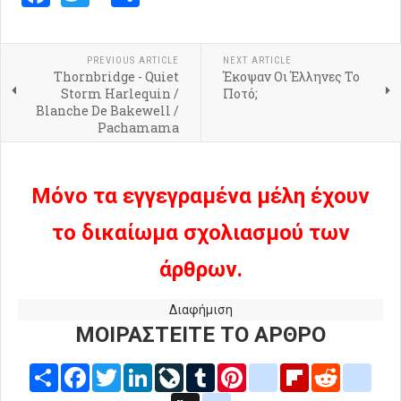
PREVIOUS ARTICLE
NEXT ARTICLE
Thornbridge - Quiet
Έκοψαν Οι Έλληνες Το
Storm Harlequin /
Ποτό;
Blanche De Bakewell /
Pachamama
Μόνο τα εγγεγραμένα μέλη έχουν
το δικαίωμα σχολιασμού των
άρθρων.
Διαφήμιση
ΜΟΙΡΑΣΤΕΙΤΕ ΤΟ ΑΡΘΡΟ
Share
Facebook
Twitter
LinkedIn
LiveJournal
Tumblr
Pinterest
blogger_post
Flipboard
Reddit
delic