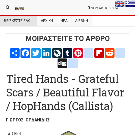
0
NEW ARTICLES
ΒΡΊΣΚΕΣΤΕ ΕΔΏ:
ΑΡΧΙΚΉ
ΝΕΑ
ΔΙΕΘΝΗ
ΜΟΙΡΑΣΤΕΙΤΕ ΤΟ ΑΡΘΡΟ
Share
Facebook
Twitter
LinkedIn
LiveJournal
Tumblr
Pinterest
blogger_post
Flipboard
Reddit
delic
Digg
google_bookmarks
Tired Hands - Grateful
Scars / Beautiful Flavor
/ HopHands (Callista)
ΓΙΏΡΓΟΣ ΙΟΡΔΑΝΊΔΗΣ
ΔΙΕΘΝΗ