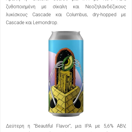
ζυθοποιημένη με σίκαλη και Νεοζηλανδέζικους
λυκίσκους Cascade και Columbus, dry-hopped με
Cascade και Lemondrop.
Δεύτερη η "Beautiful Flavor", μια IPA με 5,6% ABV,