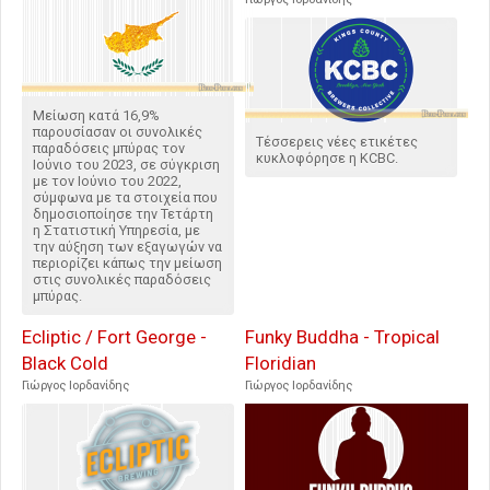
Μείωση κατά 16,9%
παρουσίασαν οι συνολικές
Τέσσερεις νέες ετικέτες
παραδόσεις μπύρας τον
κυκλοφόρησε η KCBC.
Ιούνιο του 2023, σε σύγκριση
με τον Ιούνιο του 2022,
σύμφωνα με τα στοιχεία που
δημοσιοποίησε την Τετάρτη
η Στατιστική Υπηρεσία, με
την αύξηση των εξαγωγών να
περιορίζει κάπως την μείωση
στις συνολικές παραδόσεις
μπύρας.
Ecliptic / Fort George -
Funky Buddha - Tropical
Black Cold
Floridian
Γιώργος Ιορδανίδης
Γιώργος Ιορδανίδης