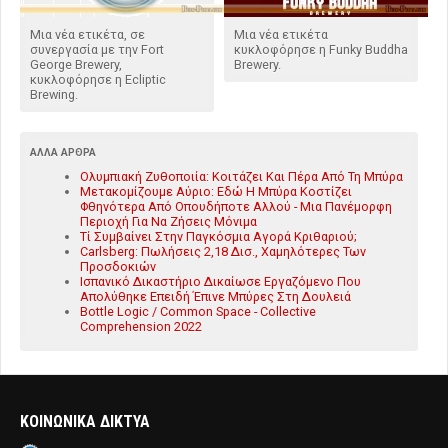
Μια νέα ετικέτα, σε
Μια νέα ετικέτα
συνεργασία με την Fort
κυκλοφόρησε η Funky Buddha
George Brewery,
Brewery.
κυκλοφόρησε η Ecliptic
Brewing.
ΆΛΛΑ ΆΡΘΡΑ
Ολυμπιακή Ζυθοποιία: Κοιτάζει Και Πέρα Από Τη Μπύρα
Μετακομίζουμε Αύριο: Εδώ Η Μπύρα Κοστίζει
Φθηνότερα Από Οπουδήποτε Αλλού - Μια Πανέμορφη
Περιοχή Για Να Ζήσεις Μόνιμα
Τί Συμβαίνει Στην Παγκόσμια Αγορά Κριθαριού;
Carlsberg: Πωλήσεις 2,18 Δισ., Χαμηλότερες Των
Προσδοκιών
Ισπανικό Δικαστήριο Δικαίωσε Εργαζόμενο Που
Απολύθηκε Επειδή Έπινε Μπύρες Στη Δουλειά
Bottle Logic / Common Space - Collective
Comprehension 2022
ΚΟΙΝΩΝΙΚΑ ΔΙΚΤΥΑ