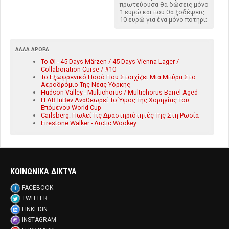
πρωτεύουσα θα δώσεις μόνο
1 ευρώ και πού θα ξοδέψεις
10 ευρώ για ένα μόνο ποτήρι;
ΆΛΛΑ ΆΡΘΡΑ
To Øl - 45 Days Märzen / 45 Days Vienna Lager /
Collaboration Curse / #10
Το Εξωφρενικό Ποσό Που Στοιχίζει Μια Μπύρα Στο
Αεροδρόμιο Της Νέας Υόρκης
Hudson Valley - Multichorus / Multichorus Barrel Aged
Η AB InBev Αναθεωρεί Το Ύψος Της Χορηγίας Του
Επόμενου World Cup
Carlsberg: Πωλεί Τις Δραστηριότητές Της Στη Ρωσία
Firestone Walker - Arctic Wookey
ΚΟΙΝΩΝΙΚΑ ΔΙΚΤΥΑ
FACEBOOK
TWITTER
LINKEDIN
INSTAGRAM