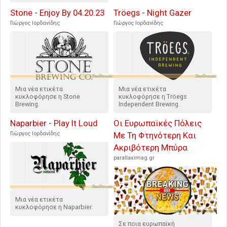
Stone - Enjoy By 04.20.23
Tröegs - Night Gazer
Γιώργος Ιορδανίδης
Γιώργος Ιορδανίδης
Μια νέα ετικέτα
Μια νέα ετικέτα
κυκλοφόρησε η Stone
κυκλοφόρησε η Tröegs
Brewing.
Independent Brewing.
Naparbier - Play It Loud
Οι Ευρωπαϊκές Πόλεις
Γιώργος Ιορδανίδης
Με Τη Φτηνότερη Και
Ακριβότερη Μπύρα
parallaximag.gr
Μια νέα ετικέτα
κυκλοφόρησε η Naparbier.
Σε ποια ευρωπαϊκή