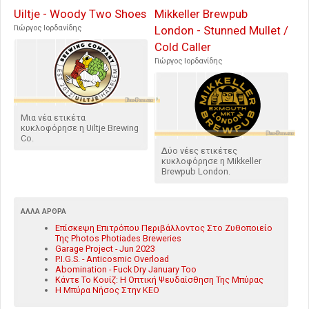
Uiltje - Woody Two Shoes
Mikkeller Brewpub
Γιώργος Ιορδανίδης
London - Stunned Mullet /
Cold Caller
Γιώργος Ιορδανίδης
Μια νέα ετικέτα
κυκλοφόρησε η Uiltje Brewing
Co.
Δύο νέες ετικέτες
κυκλοφόρησε η Mikkeller
Brewpub London.
ΆΛΛΑ ΆΡΘΡΑ
Επίσκεψη Επιτρόπου Περιβάλλοντος Στο Ζυθοποιείο
Της Photos Photiades Breweries
Garage Project - Jun 2023
P.I.G.S. - Anticosmic Overload
Abomination - Fuck Dry January Too
Κάντε Το Κουίζ: Η Οπτική Ψευδαίσθηση Της Μπύρας
Η Μπύρα Νήσος Στην ΚΕΟ