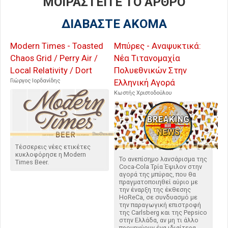
ΜΟΙΡΑΣΤΕΙΤΕ ΤΟ ΑΡΘΡΟ
ΔΙΑΒΑΣΤΕ ΑΚΟΜΑ
Modern Times - Toasted
Μπύρες - Αναψυκτικά:
Chaos Grid / Perry Air /
Νέα Τιτανομαχία
Local Relativity / Dort
Πολυεθνικών Στην
Γιώργος Ιορδανίδης
Ελληνική Αγορά
Κωστής Χριστοδούλου
Τέσσερεις νέες ετικέτες
κυκλοφόρησε η Modern
Το ανεπίσημο λανσάρισμα της
Times Beer.
Coca-Cola Τρία Έψιλον στην
αγορά της μπύρας, που θα
πραγματοποιηθεί αύριο με
την έναρξη της έκθεσης
HoReCa, σε συνδυασμό με
την παραγωγική επιστροφή
της Carlsberg και της Pepsico
στην Ελλάδα, αν μη τι άλλο
προμηνύουν ένα ιδιαίτερα