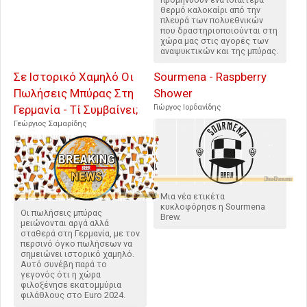
θερμό καλοκαίρι από την
πλευρά των πολυεθνικών
που δραστηριοποιούνται στη
χώρα μας στις αγορές των
αναψυκτικών και της μπύρας.
Σε Ιστορικό Χαμηλό Οι
Sourmena - Raspberry
Πωλήσεις Μπύρας Στη
Shower
Γερμανία - Τί Συμβαίνει;
Γιώργος Ιορδανίδης
Γεώργιος Σαμαρίδης
Μια νέα ετικέτα
κυκλοφόρησε η Sourmena
Οι πωλήσεις μπύρας
Brew.
μειώνονται αργά αλλά
σταθερά στη Γερμανία, με τον
περσινό όγκο πωλήσεων να
σημειώνει ιστορικό χαμηλό.
Αυτό συνέβη παρά το
γεγονός ότι η χώρα
φιλοξένησε εκατομμύρια
φιλάθλους στο Euro 2024.