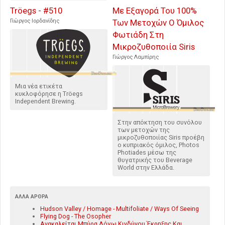
Tröegs - #510
Με Εξαγορά Του 100%
Γιώργος Ιορδανίδης
Των Μετοχών Ο Όμιλος
Φωτιάδη Στη
Μικροζυθοποιία Siris
Γιώργος Λαμπίρης
Μια νέα ετικέτα
κυκλοφόρησε η Tröegs
Independent Brewing.
Στην απόκτηση του συνόλου
των μετοχών της
μικροζυθοποιίας Siris προέβη
ο κυπριακός όμιλος, Photos
Photiades μέσω της
θυγατρικής του Beverage
World στην Ελλάδα.
ΆΛΛΑ ΆΡΘΡΑ
Hudson Valley / Homage - Multifoliate / Ways Of Seeing
Flying Dog - The Osopher
Ανακαλείται Μπύρα Λόγω Κινδύνου Έκρηξης Και