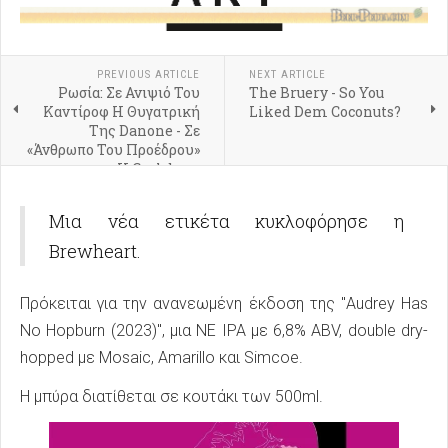
PREVIOUS ARTICLE
NEXT ARTICLE
Ρωσία: Σε Ανιψιό Του
The Bruery - So You
Καντίροφ Η Θυγατρική
Liked Dem Coconuts?
Της Danone - Σε
«Άνθρωπο Του Προέδρου»
Η Carlsberg
Μια νέα ετικέτα κυκλοφόρησε η
Brewheart.
Πρόκειται για την ανανεωμένη έκδοση της "Audrey Has
No Hopburn (2023)", μια NE IPA με 6,8% ABV, double dry-
hopped με Mosaic, Amarillo και Simcoe.
Η μπύρα διατίθεται σε κουτάκι των 500ml.