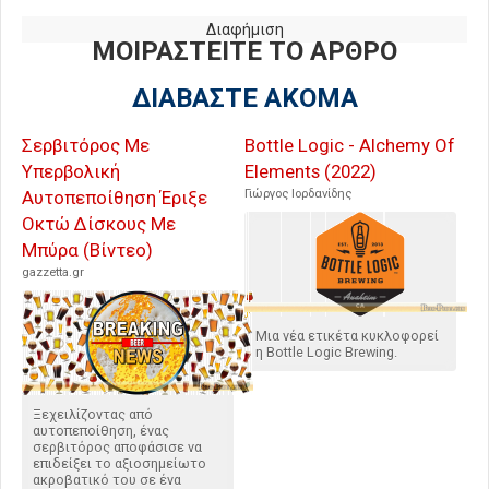
Διαφήμιση
ΜΟΙΡΑΣΤΕΙΤΕ ΤΟ ΑΡΘΡΟ
ΔΙΑΒΑΣΤΕ ΑΚΟΜΑ
Σερβιτόρος Με
Bottle Logic - Alchemy Of
Υπερβολική
Elements (2022)
Αυτοπεποίθηση Έριξε
Γιώργος Ιορδανίδης
Οκτώ Δίσκους Με
Μπύρα (Βίντεο)
gazzetta.gr
Μια νέα ετικέτα κυκλοφορεί
η Bottle Logic Brewing.
Ξεχειλίζοντας από
αυτοπεποίθηση, ένας
σερβιτόρος αποφάσισε να
επιδείξει το αξιοσημείωτο
ακροβατικό του σε ένα