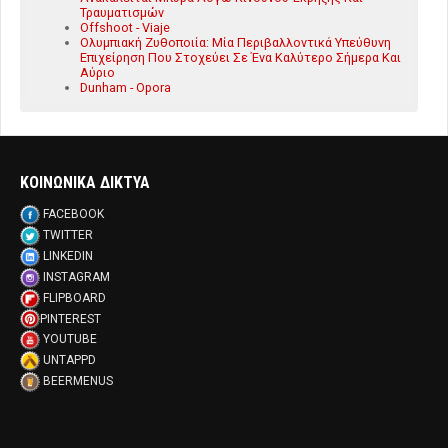
Τραυματισμών
Offshoot - Viaje
Ολυμπιακή Ζυθοποιία: Μία Περιβαλλοντικά Υπεύθυνη
Επιχείρηση Που Στοχεύει Σε Ένα Καλύτερο Σήμερα Και
Αύριο
Dunham - Opora
ΚΟΙΝΩΝΙΚΑ ΔΙΚΤΥΑ
FACEBOOK
TWITTER
LINKEDIN
INSTAGRAM
FLIPBOARD
PINTEREST
YOUTUBE
UNTAPPD
BEERMENUS