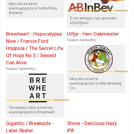
Μια νέα ετικέτα
κυκλοφόρησε η Fonta Flora
Brewery.
Στον απόηχο των φετινών
εξελίξεων.
Brewheart - Hopocalypse
Uiltje - Herr Oakmeister
Now / Francis Ford
Γιώργος Ιορδανίδης
Hoppola / The Secret Life
Of Hops No.3 / Sexiest
Can Alive
Γιώργος Ιορδανίδης
Μια νέα ετικέτα
κυκλοφόρησε η Uiltje Brewing
Co.
Τέσσερεις νέες ετικέτες
κυκλοφόρησε η Brewheart.
Gigantic / Breakside -
Stone - Delicious Hazy
Later Skater
IPA