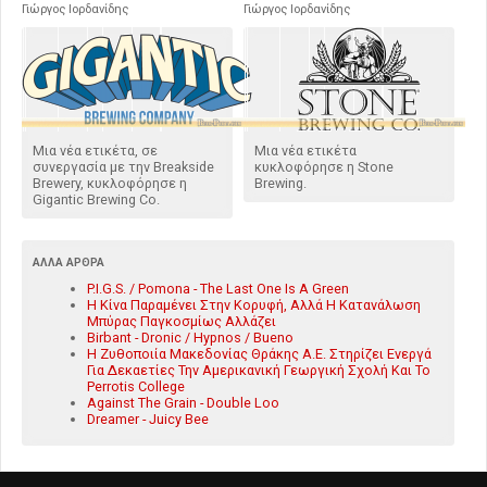
Γιώργος Ιορδανίδης
Γιώργος Ιορδανίδης
Μια νέα ετικέτα, σε
Μια νέα ετικέτα
συνεργασία με την Breakside
κυκλοφόρησε η Stone
Brewery, κυκλοφόρησε η
Brewing.
Gigantic Brewing Co.
ΆΛΛΑ ΆΡΘΡΑ
P.I.G.S. / Pomona - The Last One Is A Green
Η Κίνα Παραμένει Στην Κορυφή, Αλλά Η Κατανάλωση
Μπύρας Παγκοσμίως Αλλάζει
Birbant - Dronic / Hypnos / Bueno
Η Ζυθοποιία Μακεδονίας Θράκης Α.Ε. Στηρίζει Ενεργά
Για Δεκαετίες Την Αμερικανική Γεωργική Σχολή Και Το
Perrotis College
Against The Grain - Double Loo
Dreamer - Juicy Bee