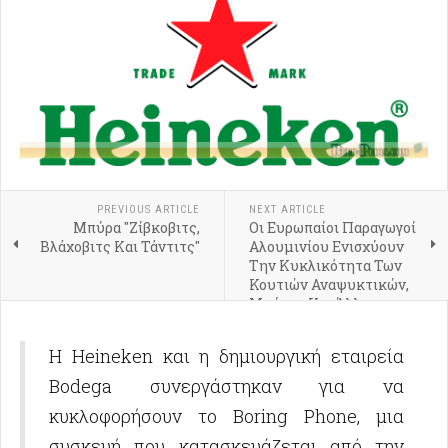
PREVIOUS ARTICLE
NEXT ARTICLE
Μπύρα "Ζίβκοβιτς,
Οι Ευρωπαίοι Παραγωγοί
Βλάχοβιτς Και Τάντιτς"
Αλουμινίου Ενισχύουν
Την Κυκλικότητα Των
Κουτιών Αναψυκτικών,
Μπύρας Και Άλλων
Ποτών
Η Heineken και η δημιουργική εταιρεία
Bodega συνεργάστηκαν για να
κυκλοφορήσουν το Boring Phone, μια
συσκευή που κατασκευάζεται από την