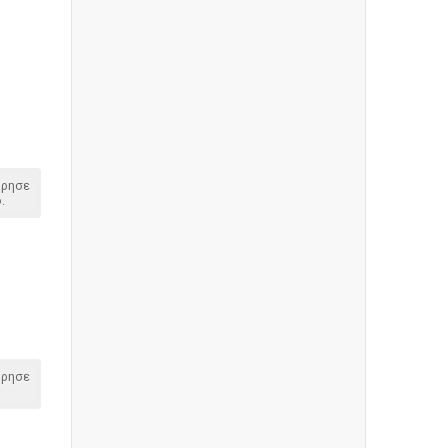
όρησε
.
όρησε