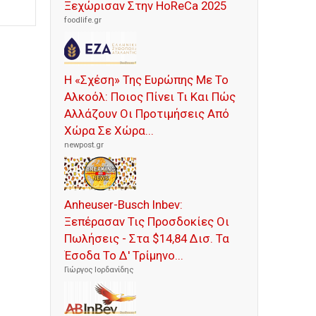
Ξεχώρισαν Στην HoReCa 2025
foodlife.gr
Η «Σχέση» Της Ευρώπης Με Το
Αλκοόλ: Ποιος Πίνει Τι Και Πώς
Αλλάζουν Οι Προτιμήσεις Από
Χώρα Σε Χώρα...
newpost.gr
Anheuser-Busch Inbev:
Ξεπέρασαν Τις Προσδοκίες Οι
Πωλήσεις - Στα $14,84 Δισ. Τα
Έσοδα Το Δ' Τρίμηνο...
Γιώργος Ιορδανίδης