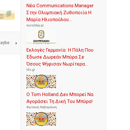
Νέα Communications Manager
Στην Ολυμπιακή Ζυθοποιία Η
Μαρία Ηλιοπούλου...
euro2day.gr
Maybe
Εκλογές Γερμανία: Η Πόλη Που
Έδωσε Δωρεάν Μπύρα Σε
Όσους Ψήφισαν Νωρίτερα...
lifo.gr
Ο Tom Holland Δεν Μπορεί Να
Αγοράσει Τη Δική Του Μπύρα!
Φωτεινή Λεβογιάννη