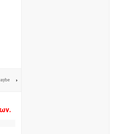
Maybe
ων.