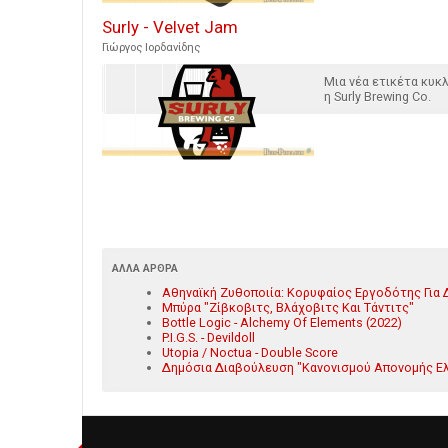
Surly - Velvet Jam
Γιώργος Ιορδανίδης
Μια νέα ετικέτα κυ
η Surly Brewing Co.
ΆΛΛΑ ΆΡΘΡΑ
Αθηναϊκή Ζυθοποιία: Κορυφαίος Εργοδότης Για Δ
Μπύρα "Ζίβκοβιτς, Βλάχοβιτς Και Τάντιτς"
Bottle Logic - Alchemy Of Elements (2022)
P.I.G.S. - Devildoll
Utopia / Noctua - Double Score
Δημόσια Διαβούλευση "Κανονισμού Απονομής Ε