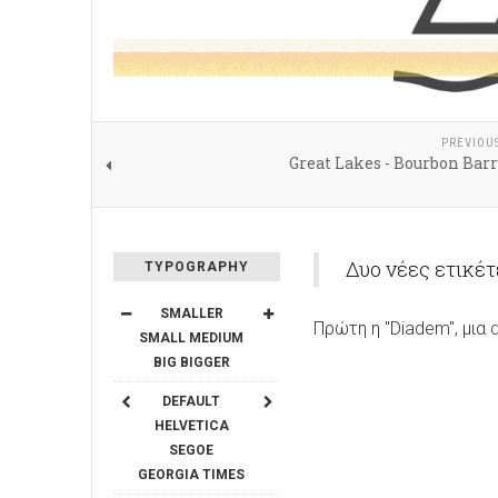
PREVIOU
Great Lakes - Bourbon Bar
Δυο νέες ετικέ
TYPOGRAPHY
SMALLER
Πρώτη η "Diadem", μια 
SMALL
MEDIUM
BIG
BIGGER
DEFAULT
HELVETICA
SEGOE
GEORGIA
TIMES