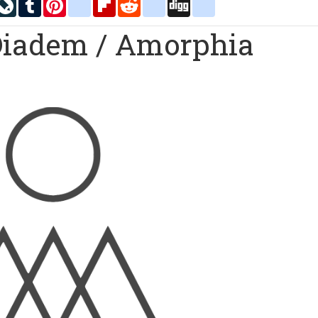
inkedIn
LiveJournal
Tumblr
Pinterest
blogger_post
Flipboard
Reddit
delicious
Digg
google_bookmarks
Diadem / Amorphia