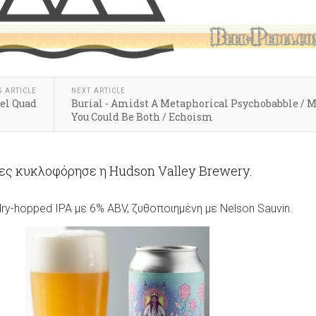
S ARTICLE
NEXT ARTICLE
rel Quad
Burial - Amidst A Metaphorical Psychobabble / 
You Could Be Both / Echoism
τες κυκλοφόρησε η Hudson Valley Brewery.
dry-hopped IPA με 6% ABV, ζυθοποιημένη με Nelson Sauvin.