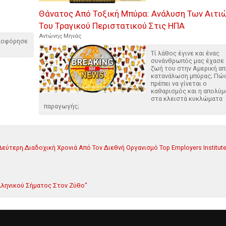
Θάνατος Από Τοξική Μπύρα: Ανάλυση Των Αιτι
Του Τραγικού Περιστατικού Στις ΗΠΑ
Αντώνης Μηνάς
κλοφόρησε
Τί λάθος έγινε και ένας
συνάνθρωπός μας έχασε 
ζωή του στην Αμερική α
κατανάλωση μπύρας; Πώ
πρέπει να γίνεται ο
καθαρισμός και η απολύ
στα κλειστά κυκλώματα
παραγωγής;
εύτερη Διαδοχική Χρονιά Από Τον Διεθνή Οργανισμό Top Employers Institut
λληνικού Σήματος Στον Ζύθο"