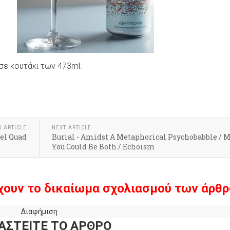
 σε κουτάκι των 473ml.
k
r
hare
S ARTICLE
NEXT ARTICLE
rel Quad
Burial - Amidst A Metaphorical Psychobabble / 
You Could Be Both / Echoism
χουν το δικαίωμα σχολιασμού των άρθρ
Διαφήμιση
ΑΣΤΕΙΤΕ ΤΟ ΑΡΘΡΟ