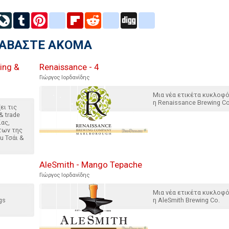
inkedIn
LiveJournal
Tumblr
Pinterest
blogger_post
Flipboard
Reddit
delicious
Digg
google_bookmarks
ΙΑΒΑΣΤΕ ΑΚΟΜΑ
ing &
Renaissance - 4
Γιώργος Ιορδανίδης
Μια νέα ετικέτα κυκλοφ
η Renaissance Brewing Co
ει τις
& trade
ίας,
των της
u Τσάι &
AleSmith - Mango Tepache
Γιώργος Ιορδανίδης
Μια νέα ετικέτα κυκλοφ
gs
η AleSmith Brewing Co.