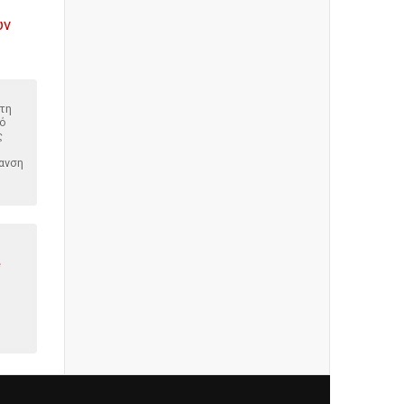
ών
τη
πό
ς
μανση
e