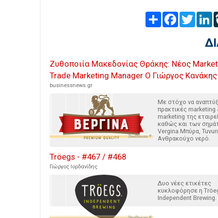
Share
Facebook
Twitter
L
Δ
Ζυθοποιία Μακεδονίας Θράκης: Nέος Μarket
Trade Marketing Manager Ο Γιώργος Κανάκης
businessnews.gr
Με στόχο να αναπτύξ
πρακτικές marketing 
marketing της εταιρε
καθώς και των σημά
Vergina Μπύρα, Tuvun
Ανθρακούχο νερό.
Tröegs - #467 / #468
Γιώργος Ιορδανίδης
Δυο νέες ετικέτες
κυκλοφόρησε η Tröe
Independent Brewing.