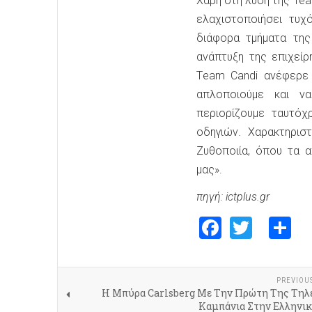
Χάρη στη λύση της Tea
ελαχιστοποιήσει τυχ
διάφορα τμήματα της
ανάπτυξη της επιχείρ
Τeam Candi ανέφερε 
απλοποιούμε και ν
περιορίζουμε ταυτό
οδηγιών. Χαρακτηρισ
Ζυθοποιία, όπου τα 
μας».
πηγή: ictplus.gr
Faceboo
Twitte
S
PREVIOU
Η Μπύρα Carlsberg Με Την Πρώτη Της Τηλ
Καμπάνια Στην Ελληνικ