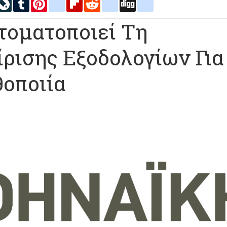
inkedIn
LiveJournal
Tumblr
Pinterest
blogger_post
Flipboard
Reddit
delicious
Digg
google_bookmarks
τοματοποιεί Τη
ίρισης Εξοδολογίων Για
θοποιία