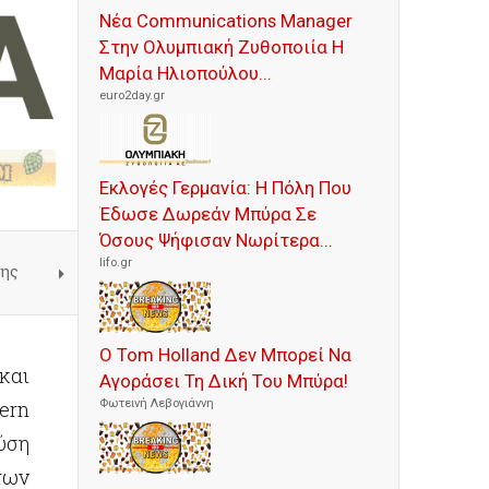
Νέα Communications Manager
Στην Ολυμπιακή Ζυθοποιία Η
Μαρία Ηλιοπούλου...
euro2day.gr
Εκλογές Γερμανία: Η Πόλη Που
Έδωσε Δωρεάν Μπύρα Σε
Όσους Ψήφισαν Νωρίτερα...
lifo.gr
κης
Ο Tom Holland Δεν Μπορεί Να
και
Αγοράσει Τη Δική Του Μπύρα!
Φωτεινή Λεβογιάννη
ern
ύση
των