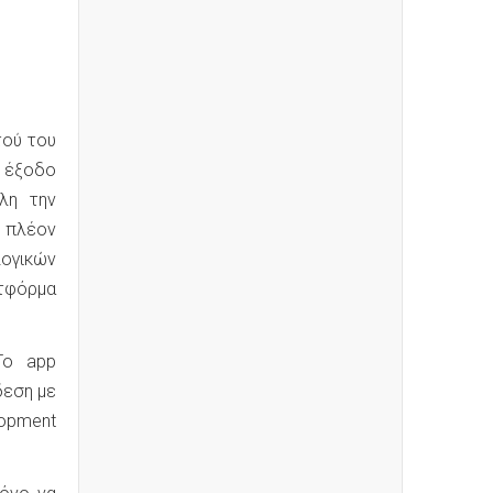
τού του
ς έξοδο
λη την
ι πλέον
ογικών
τφόρμα
Το app
δεση με
opment