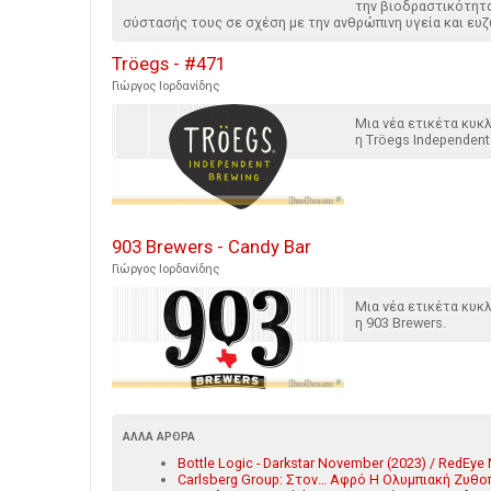
την βιοδραστικότητ
σύστασής τους σε σχέση με την ανθρώπινη υγεία και ευζ
Tröegs - #471
Γιώργος Ιορδανίδης
Μια νέα ετικέτα κυ
η Tröegs Independent
903 Brewers - Candy Bar
Γιώργος Ιορδανίδης
Μια νέα ετικέτα κυ
η 903 Brewers.
ΆΛΛΑ ΆΡΘΡΑ
Bottle Logic - Darkstar November (2023) / RedEy
Carlsberg Group: Στον… Αφρό Η Ολυμπιακή Ζυθοπ