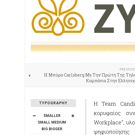
PREVIOU
Η Μπύρα Carlsberg Με Την Πρώτη Της Τηλ
Καμπάνια Στην Ελληνικ
Η Team Candi,
TYPOGRAPHY
κορυφαίος συ
SMALLER
Workplace", υλ
SMALL
MEDIUM
BIG
BIGGER
ψηφιοποίησης