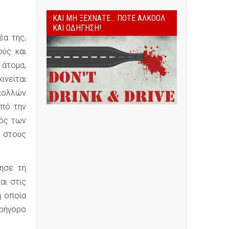
ΚΑΙ ΜΗ ΞΕΧΝΆΤΕ... ΠΟΤΈ ΑΛΚΟΌΛ
ΚΑΙ ΟΔΉΓΗΣΗ!
έα της,
ούς και
 άτομα,
ινείται
 πολλών
από την
μός των
ο στους
ίησε τη
αι στις
η οποία
γρήγορο