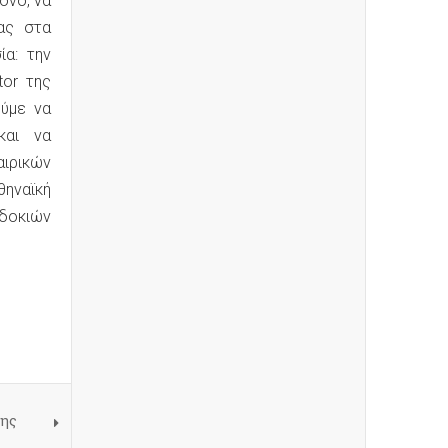
όνο, να
ας στα
α: την
tor της
ύμε να
και να
ιρικών
θηναϊκή
δοκιών
κης