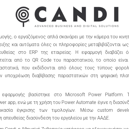
μογής, ο εργαζόμενος απλά σκανάρει με την κάμερα του κινη
ιξης και αυτόματα όλες οι πληροφορίες μεταβιβάζονται ω
ευθείας στο ERP της εταιρείας. Η εφαρμογή διαβάζει ό
τείται από το QR Code του παραστατικού, το οποίο είνα
αστατικά, που εκδίδονται από όλους τους τύπους φορολ
υν υποχρέωση διαβίβασης παραστατικών στη ψηφιακή πλα
ς εφαρμογής βασίστηκε στο Microsoft Power Platform. 
er app, ενώ με τη χρήση του Power Αutomate έγινε η διασύν
ικασία έγκρισης των τιμολογίων. Μέσω custom devel
η απευθείας διασύνδεση του εργαλείου με την ΑΑΔΕ.