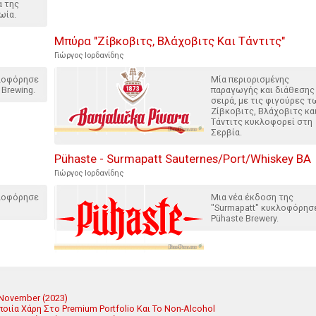
α της
ωία.
Μπύρα "Ζίβκοβιτς, Βλάχοβιτς Και Τάντιτς"
Γιώργος Ιορδανίδης
κλοφόρησε
Μία περιορισμένης
 Brewing.
παραγωγής και διάθεσης
σειρά, με τις φιγούρες τ
Ζίβκοβιτς, Βλάχοβιτς κα
Τάντιτς κυκλοφορεί στη
Σερβία.
Pühaste - Surmapatt Sauternes/Port/Whiskey BA
Γιώργος Ιορδανίδης
κλοφόρησε
Μια νέα έκδοση της
"Surmapatt" κυκλοφόρησ
Pühaste Brewery.
e November (2023)
οιία Χάρη Στο Premium Portfolio Και Το Non-Alcohol