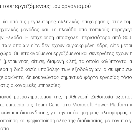
α τους εργαζόμενους του οργανισμού.
, μία από τις μεγαλύτερες ελληνικές επιχειρήσεις στον τομ
μηχανικές μονάδες και μια πλειάδα από τοπικούς παραγωγ
ην Ελλάδα. Η επιχείρηση απασχολεί περισσότερα από 800
 των οποίων είτε δεν έχουν συγκεκριμένη έδρα, είτε μετακ
 χώρα. Οι μετακινούμενοι εργαζόμενοι και συνεργάτες έχουν
 (μετακίνηση, σίτιση, διαμονή κ.λπ), τα οποία καλύπτονται 
μερα η διαδικασία υποβολής των εξοδολογίων, ο συμψηφισ
χειροκίνητα, δημιουργώντας σημαντικό φόρτο εργασίας τόσ
στις οικονομικές υπηρεσίες.
ιακού μετασχηματισμού της, η Αθηναϊκή Ζυθοποιία αξιοπο
αι εμπειρία της Team Candi στο Microsoft Power Platform κ
σμών και διασύνδεσης, για την απόκτηση μιας πλατφόρμας, 
οποίηση και ψηφιοποίηση όλης της διαδικασίας, με τον πιο 
ρόπο.