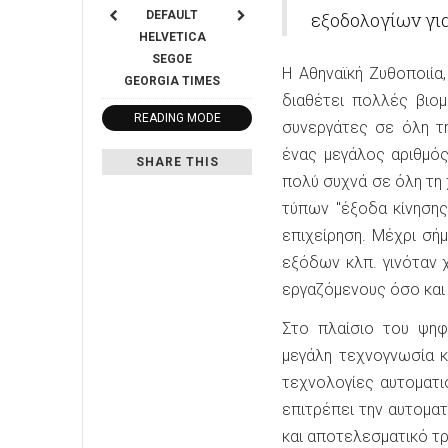
DEFAULT
εξοδολογίων γι
HELVETICA
SEGOE
Η Αθηναϊκή Ζυθοποιία
GEORGIA
TIMES
διαθέτει πολλές βιο
READING MODE
συνεργάτες σε όλη τ
ένας μεγάλος αριθμός
SHARE THIS
πολύ συχνά σε όλη τη
τύπων "έξοδα κίνησης"
επιχείρηση. Μέχρι σή
εξόδων κλπ. γινόταν 
εργαζόμενους όσο και 
Στο πλαίσιο του ψηφ
μεγάλη τεχνογνωσία κ
τεχνολογίες αυτοματι
επιτρέπει την αυτοματ
και αποτελεσματικό τ