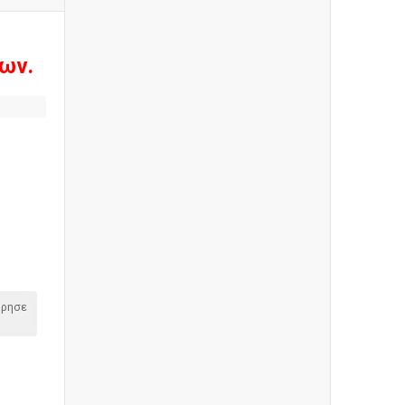
ων.
όρησε