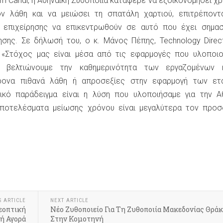
m Candi, η Αθηναϊκή Ζυθοποιία κατάφερε να εξοικονομήσει χρ
όν λάθη και να μειώσει τη σπατάλη χαρτιού, επιτρέποντ
 επιχείρησης να επικεντρωθούν σε αυτό που έχει σημασί
ησης. Σε δήλωσή του, ο κ. Μάνος Πέπης, Technology Direc
«Στόχος μας είναι μέσα από τις εφαρμογές που υλοποιο
α βελτιώνουμε την καθημερινότητα των εργαζομένων 
χρονα πιθανά λάθη ή απροσεξίες στην εφαρμογή των ετα
τικό παράδειγμα είναι η λύση που υλοποιήσαμε για την Α
αποτελέσματα μείωσης χρόνου είναι μεγαλύτερα τον προσ
k
r
hare
S ARTICLE
NEXT ARTICLE
εοπτική
Νέο Ζυθοποιείο Για Τη Ζυθοποιία Μακεδονίας Θρά
ή Αγορά
Στην Κομοτηνή