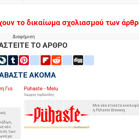
χουν το δικαίωμα σχολιασμού των άρθρ
Διαφήμιση
ΑΣΤΕΙΤΕ ΤΟ ΑΡΘΡΟ
inkedIn
LiveJournal
Tumblr
Pinterest
blogger_post
Flipboard
Reddit
delicious
Digg
google_bookmarks
ΙΑΒΑΣΤΕ ΑΚΟΜΑ
η Για
Pühaste - Melu
Γιώργος Ιορδανίδης
Μια νέα ετικέτα κυκλοφ
η Pühaste Brewery.
ική
λάδων,
να νέο
ριση των
ωνα με