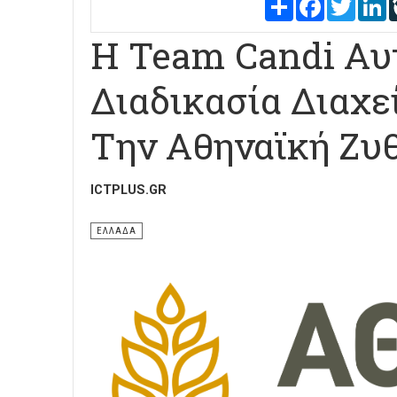
Share
Facebook
Twitter
L
Η Team Candi Αυ
Διαδικασία Διαχε
Την Αθηναϊκή Ζυ
ICTPLUS.GR
ΕΛΛΑΔΑ