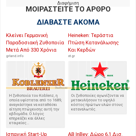
Διαφήμιση
ΜΟΙΡΑΣΤΕΙΤΕ ΤΟ ΑΡΘΡΟ
ΔΙΑΒΑΣΤΕ ΑΚΟΜΑ
Κλείνει Γερμανική
Heineken: Τεράστια
Παραδοσιακή Ζυθοποιία
Πτώση Κατανάλωσης
Μετά Από 330 Χρόνια
Και Κερδών
grland.info
ot.gr
Η ζυθοποιία του Koblenz, η
Οι ζυθοποιίες αγωνίζονται να
οποία υφίσταται από το 1689,
μετακυλήσουν το υψηλό
αναγκάστηκε να καταθέσει
κόστος πρώτων υλών στους
αίτηση πτώχευσης αυτή την
καταναλωτές.
εβδομάδα. Ο λόγος
επηρεάζει και άλλες
εταιρείες...
Ισπανική Start-Up
AB InBev: Δώρο 6,1 Δισ.