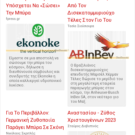
Υπόσχεται Να «Σώσει»
Από Τον
Την Μπύρα
Δισεκατομμυριούχο
fpress.gr
Τέλες Στον Γιο Του
Τασία Σιούσιουρα
Είμαστε σε μια αποστολή να
σώσουμε την μπύρα του
Ο Βραζιλιάνος
κόσμου», δήλωσε η
δισεκατομμυριούχος
διευθύνουσα σύμβουλος και
επενδυτής Μαρσέλ Χέρμαν
συνιδρυτής της Ekonoke η
Τέλες δώρισε το μερίδιό του
οποία καλλιεργεί υδροπονικό
στη μεγαλύτερη εταιρεία
λυκίσκο.
παραγωγής μπύρας στον
κόσμο, την Anheuser-Busch
InBev SA, στον νεότερο γιο
του Μαξ.
Για Το Περιβάλλον:
Αναστασίου - Ζύθος
Γερμανική Ζυθοποιία
Χριστουγέννων 2023
Παράγει Μπύρα Σε Σκόνη
Σταύρος Δοβιστινός
Νικόλαος Σκριτλής