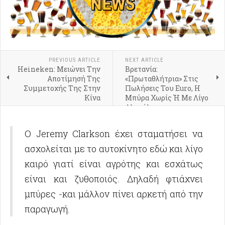
PREVIOUS ARTICLE
NEXT ARTICLE
Heineken: Μειώνει Την
Βρετανία:
Αποτίμησή Της
«Πρωταθλήτρια» Στις
Συμμετοχής Της Στην
Πωλήσεις Του Euro, Η
Κίνα
Μπύρα Χωρίς Ή Με Λίγο
Αλκοόλ
Ο Jeremy Clarkson έχει σταματήσει να
ασχολείται με το αυτοκίνητο εδώ και λίγο
καιρό γιατί είναι αγρότης και εσχάτως
είναι και ζυθοποιός. Δηλαδή φτιάχνει
μπύρες -και μάλλον πίνει αρκετή από την
παραγωγή.