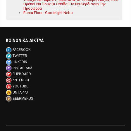
Πρέπει Να Πουν Οι Οπαδοί Για Να Κερδίσουν Την
Προσφορά
Fonta Flora - Goodnight Nebo
ΚΟΙΝΩΝΙΚΑ ΔΙΚΤΥΑ
FACEBOOK
TWITTER
LINKEDIN
INSTAGRAM
FLIPBOARD
PINTEREST
YOUTUBE
UNTAPPD
BEERMENUS