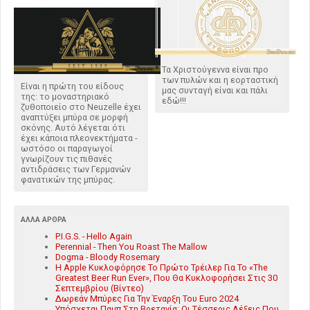
Τα Χριστούγεννα είναι προ
των πυλών και η εορταστική
Είναι η πρώτη του είδους
μας συνταγή είναι και πάλι
της: το μοναστηριακό
εδώ!!!
ζυθοποιείο στο Neuzelle έχει
αναπτύξει μπύρα σε μορφή
σκόνης. Αυτό λέγεται ότι
έχει κάποια πλεονεκτήματα -
ωστόσο οι παραγωγοί
γνωρίζουν τις πιθανές
αντιδράσεις των Γερμανών
φανατικών της μπύρας.
ΆΛΛΑ ΆΡΘΡΑ
P.I.G.S. - Hello Again
Perennial - Then You Roast The Mallow
Dogma - Bloody Rosemary
Η Apple Κυκλοφόρησε Το Πρώτο Τρέιλερ Για Το «The
Greatest Beer Run Ever», Που Θα Κυκλοφορήσει Στις 30
Σεπτεμβρίου (Βίντεο)
Δωρεάν Μπύρες Για Την Έναρξη Του Euro 2024
Υπόσχεται Παμπ Στη Βρετανία: Οι Τέσσερις Λέξεις Που