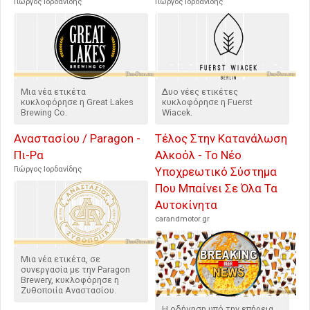
Γιώργος Ιορδανίδης
Γιώργος Ιορδανίδης
Μια νέα ετικέτα
Δυο νέες ετικέτες
κυκλοφόρησε η Great Lakes
κυκλοφόρησε η Fuerst
Brewing Co.
Wiacek.
Αναστασίου / Paragon -
Τέλος Στην Κατανάλωση
Πι-Ρα
Αλκοόλ - Το Νέο
Γιώργος Ιορδανίδης
Υποχρεωτικό Σύστημα
Που Μπαίνει Σε Όλα Τα
Αυτοκίνητα
carandmotor.gr
Μια νέα ετικέτα, σε
συνεργασία με την Paragon
Brewery, κυκλοφόρησε η
Ζυθοποιία Αναστασίου.
Η οδήγηση υπό την επήρεια