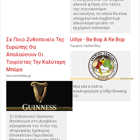
αλκοόλ φτάνει στο τέλος
της στα καινούρια
αυτοκίνητα, τα οποία θα είναι
υποχρεωτικά συμβατά με
αλκοολόμετρα από το
ερχόμενο καλοκαίρι.
Σε Ποιο Ζυθοποιείο Της
Uiltje - Be Bop A Re Bop
Ευρώπης Θα
Γιώργος Ιορδανίδης
Απολαύσουν Οι
Τουρίστες Την Καλύτερη
Μπύρα
tourismtoday.gr
Μια νέα ετικέτα
κυκλοφόρησε η Uiltje Brewing
Co.
Το ζυθοποιείο Guinness
Storehouse στο Δουβλίνο
εξασφάλισε τον τίτλο της
«Κορυφαίας Εμπειρίας
Επισκεπτών Περιοδείας
Μπύρας στην Ευρώπη 2023»