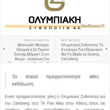
PREVIOUS ARTICLE
NEXT ARTICLE
Μπουκάλι Μπύρας
Ολυμπιακή Ζυθοποιία: Το
Εξερράγη Σε Ταμείο
Στοίχημα Των Εξαγωγών
Σούπερ Μάρκετ Στον
Με Τη Made In Greece,
Άλιμο - Δικαίωση Για
Carlsberg
Ελαττωματικό Προϊόν 15
Χρόνια Μετά
Το brand πραγματοποίησε χθες
εκδήλωση.
Εvent πραγματοποίησε χθες η Ολυμπιακή Ζυθοποιία για
την Carlsberg, στο Τin Pan Alley στην Αθήνα, όπου σε
μεγάλες οθόνες «προσδέθηκαν» οι καλεσμένοι,