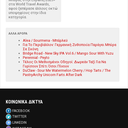
στα World Travel Awards,
αφού ξεπέρασε άλλους οκτώ
υποψηφίους στην ίδια
κατηγορία.
ΆΛΛΑ ΆΡΘΡΑ
Alea / Sourmena - Μπάρλεϋ
Για Το Περιβάλλον: Γερμανική Ζυθοποιία Παράγει Μπύρα
Σε Σκόνη
Bridge Road - New Sky IPA Vol.6 / Mango Sour With Yuzu
Perennial - Peyto
Τέλος Οι Μεθυσμένοι Οδηγοί: Δωρεάν Ταξί Για Να
Γυρίσουν Σπίτι Όσοι Πίνουν
DuClaw - Sour Me Watermelon Cherry / Hop Tarts / The
PastryArchy Unicorn Farts After Dark
ΚΟΙΝΩΝΙΚΑ ΔΙΚΤΥΑ
FACEBOOK
TWITTER
LINKEDIN