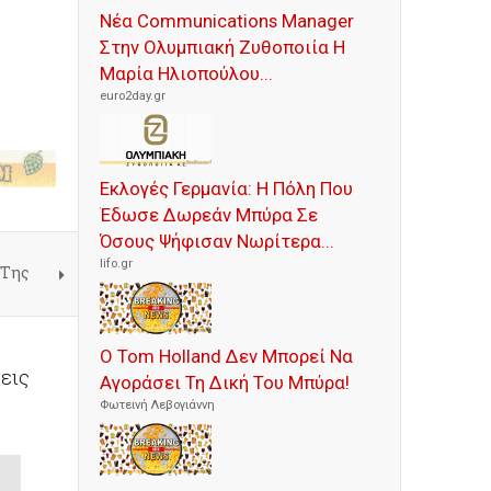
Νέα Communications Manager
Στην Ολυμπιακή Ζυθοποιία Η
Μαρία Ηλιοπούλου...
euro2day.gr
Εκλογές Γερμανία: Η Πόλη Που
Έδωσε Δωρεάν Μπύρα Σε
Όσους Ψήφισαν Νωρίτερα...
lifo.gr
 Της
Ο Tom Holland Δεν Μπορεί Να
εις
Αγοράσει Τη Δική Του Μπύρα!
Φωτεινή Λεβογιάννη