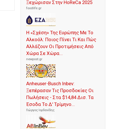
Ξεχώρισαν Στην HoReCa 2025
foodlife.gr
Η «Σχέση» Της Ευρώπης Με Το
Αλκοόλ: Ποιος Πίνει Τι Και Πώς
Αλλάζουν Οι Προτιμήσεις Από
Χώρα Σε Χώρα...
newpost.gr
Anheuser-Busch Inbev:
Ξεπέρασαν Τις Προσδοκίες Οι
Πωλήσεις - Στα $14,84 Δισ. Τα
Έσοδα Το Δ' Τρίμηνο...
Γιώργος Ιορδανίδης