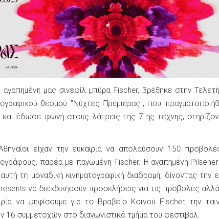
 η αγαπημένη μας σινεφίλ μπύρα Fischer, βρέθηκε στην Τελετ
τογραφικού θεσμού "Νύχτες Πρεμιέρας", που πραγματοποιή
 και έδωσε φωνή στους λάτρεις της 7 ης τέχνης, στηρίζο
 Αθηναίοι είχαν την ευκαιρία να απολαύσουν 150 προβολ
ογράφους, παρέα με παγωμένη Fischer. Η αγαπημένη Pilsener
αυτή τη μοναδική κινηματογραφική διαδρομή, δίνοντας την ε
Presents να διεκδικήσουν προσκλήσεις για τις προβολές αλλά
ρία να ψηφίσουμε για το Βραβείο Κοινού Fischer, την ται
ν 16 συμμετοχών στο διαγωνιστικό τμήμα του φεστιβάλ.