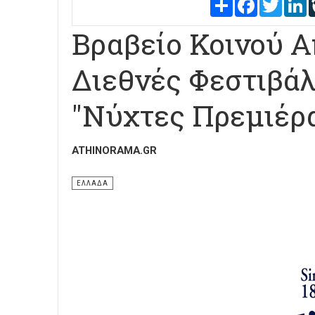
Share
Facebook
Twitter
L
Βραβείο Κοινού Α
Διεθνές Φεστιβά
"Νύχτες Πρεμιέρ
ATHINORAMA.GR
ΕΛΛΑΔΑ