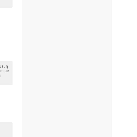
ζει η
om με
ς