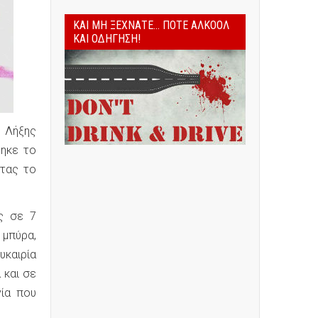
ΚΑΙ ΜΗ ΞΕΧΝΆΤΕ... ΠΟΤΈ ΑΛΚΟΌΛ
ΚΑΙ ΟΔΉΓΗΣΗ!
ή Λήξης
θηκε το
ντας το
ές σε 7
 μπύρα,
υκαιρία
 και σε
νία που