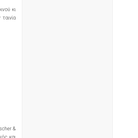
ινού κι
 ταινία
scher &
κός και