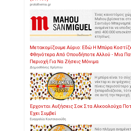
protothema.gr
Ένας καινοτόμος χώ
Mahou βρίσκεται στ
Σαντιάγο Μπερναμπέ
αναμένεται να υποδε
από 400.000 επισκέπ
ετησίως.
Μετακομίζουμε Αύριο: Εδώ Η Μπύρα Κοστίζ
Φθηνότερα Από Οπουδήποτε Αλλού - Μια Π
Περιοχή Για Να Ζήσεις Μόνιμα
Δημοσθένης Χρήστου
Η μπύρα είναι το σύ
νέκταρ κι αν ψάχνεις
πίνεις περισσότερο 
ξεπαραδιάζεσαι, τότ
σε αυτή την περιοχή.
Έρχονται Αυξήσεις Σοκ Στα Αλκοολούχα Ποτά
Έχει Συμβεί
Ευαγγελία Κουτσιανούδη
Νέο πλήγμα αναμένετ