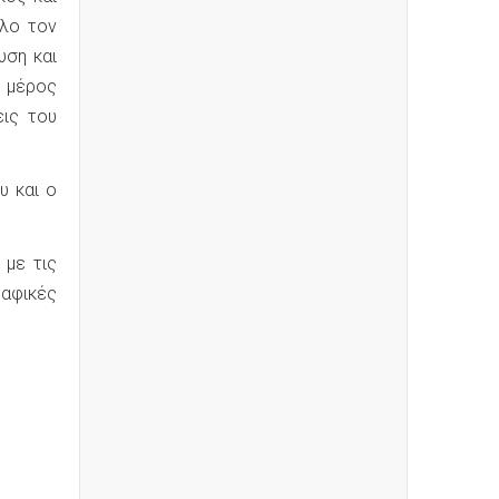
όλο τον
υση και
ν μέρος
εις του
υ και ο
 με τις
ραφικές