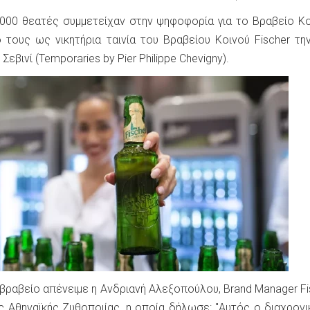
000 θεατές συμμετείχαν στην ψηφοφορία για το Βραβείο Κο
 τους ως νικητήρια ταινία του Βραβείου Κοινού Fischer την
Σεβινί (Temporaries by Pier Philippe Chevigny).
 βραβείο απένειμε η Ανδριανή Αλεξοπούλου, Brand Manager Fi
της Αθηναϊκής Ζυθοποιίας, η οποία δήλωσε: "Αυτός ο διαχρονι