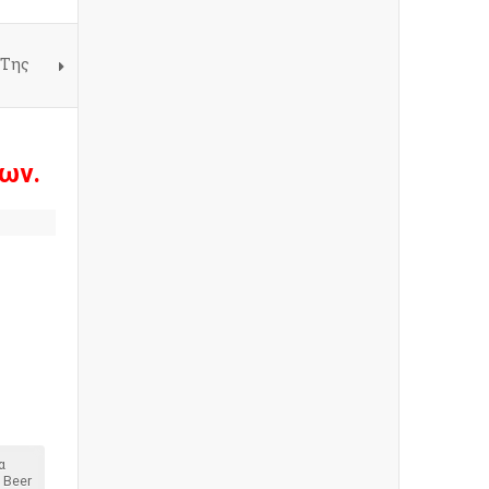
 Της
ων.
α
 Beer