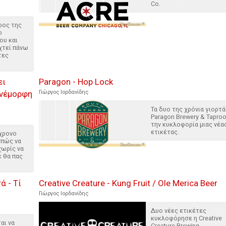
Co.
ρος της
ο
ου και
χτεί πάνω
τες
ει
Paragon - Hop Lock
ανέμορφη
Γιώργος Ιορδανίδης
Τα δυο της χρόνια γιορτά
Paragon Brewery & Tapro
την κυκλοφορία μιας νέα
ετικέτας.
γχρονο
 πώς να
χωρίς να
ε θα πας
 - Τί
Creative Creature - Kung Fruit / Ole Merica Beer
Γιώργος Ιορδανίδης
Δυο νέες ετικέτες
κυκλοφόρησε η Creative
αι να
Creature Brewing.