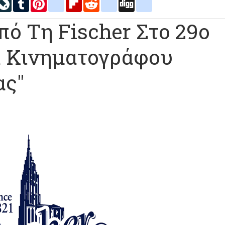
inkedIn
LiveJournal
Tumblr
Pinterest
blogger_post
Flipboard
Reddit
delicious
Digg
google_bookmarks
πό Τη Fischer Στο 29o
λ Κινηματογράφου
ας"