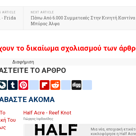
S ARTICLE
NEXT ARTICLE
 - Frida
Πάνω Από 6.000 Συμμετοχές Στην Κινητή Καντίνα
Μπύρας Άλφα
χουν το δικαίωμα σχολιασμού των άρθρ
Διαφήμιση
ΑΣΤΕΙΤΕ ΤΟ ΑΡΘΡΟ
inkedIn
LiveJournal
Tumblr
Pinterest
blogger_post
Flipboard
Reddit
delicious
Digg
google_bookmarks
ΙΑΒΑΣΤΕ ΑΚΟΜΑ
 Το
Half Acre - Reef Knot
ική Του
Γιώργος Ιορδανίδης
ίως
Μια νέα, εποχιακή ετικέτ
κυκλοφόρησε η Half Acre