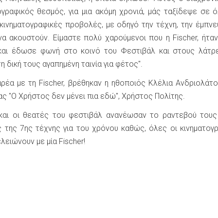
ογραφικός θεσμός, για μια ακόμη χρονιά, μάς ταξίδεψε σε 
κινηματογραφικές προβολές, με οδηγό την τέχνη, την έμπνε
να ακουστούν. Είμαστε πολύ χαρούμενοι που η Fischer, ήτα
 και έδωσε φωνή στο κοινό του Φεστιβάλ και στους λάτρ
η δική τους αγαπημένη ταινία για φέτος".
αρέα με τη Fischer, βρέθηκαν η ηθοποιός Κλέλια Ανδριολάτο
δας "Ο Χρήστος δεν μένει πια εδώ", Χρήστος Πολίτης.
 και οι θεατές του φεστιβάλ ανανέωσαν το ραντεβού τους
ς της 7ης τέχνης για του χρόνου καθώς, όλες οι κινηματογ
ελειώνουν με μία Fischer!
k
r
hare