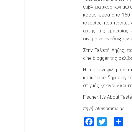
εμβληματικός κινηματ
κόσμο, μέσα από 150 
ιστορίες που πρέπει 
αυτής της εμπειρίας
σινεμά να αναδείξουν τ
Στην Τελετή Λήξης, π
cine blogger της σελί
Η πιο σινεφίλ μπύρα
κορυφαίες δημιουργίε
στιγμές ξεκινούν και τ
Fischer, It’s About Taste
πηγή: athinorama.gr
Faceboo
Twitte
S