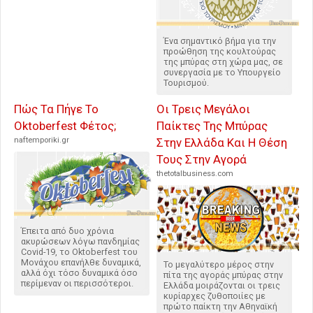
Ένα σημαντικό βήμα για την
προώθηση της κουλτούρας
της μπύρας στη χώρα μας, σε
συνεργασία με το Υπουργείο
Τουρισμού.
Πώς Τα Πήγε Το
Οι Τρεις Μεγάλοι
Oktoberfest Φέτος;
Παίκτες Της Μπύρας
naftemporiki.gr
Στην Ελλάδα Και Η Θέση
Τους Στην Αγορά
thetotalbusiness.com
Έπειτα από δυο χρόνια
ακυρώσεων λόγω πανδημίας
Covid-19, το Oktoberfest του
Μονάχου επανήλθε δυναμικά,
Το μεγαλύτερο μέρος στην
αλλά όχι τόσο δυναμικά όσο
πίτα της αγοράς μπύρας στην
περίμεναν οι περισσότεροι.
Ελλάδα μοιράζονται οι τρεις
κυρίαρχες ζυθοποιίες με
πρώτο παίκτη την Αθηναϊκή