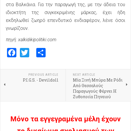
στα Βαλκάνια. Για την παραγωγή της, με την άδεια του
ιδιοκτήτη της συγκεκριμένης μάρκας, έχει ήδη
εκδηλωθεί ζωηρό επενδυτικό ενδιαφέρον, λένε όσοι
γνωρίζουν.
πηγή: xalkidikipolitiki.com
Facebook
Twitter
Share
PREVIOUS ARTICLE
NEXT ARTICLE
P.I.G.S. - Devildoll
Μία Ξινή Μπύρα Με Ρόδι
Από Θεσσαλούς
Παραγωγούς Φέρνει Η
Ζυθοποιία Πηνειού
Μόνο τα εγγεγραμένα μέλη έχουν
το δικαίωμα σχολιασμού των