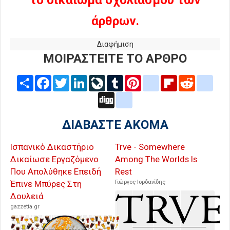
άρθρων.
Διαφήμιση
ΜΟΙΡΑΣΤΕΙΤΕ ΤΟ ΑΡΘΡΟ
Share
Facebook
Twitter
LinkedIn
LiveJournal
Tumblr
Pinterest
blogger_post
Flipboard
Reddit
delic
Digg
google_bookmarks
ΔΙΑΒΑΣΤΕ ΑΚΟΜΑ
Ισπανικό Δικαστήριο
Trve - Somewhere
Δικαίωσε Εργαζόμενο
Among The Worlds Is
Που Απολύθηκε Επειδή
Rest
Έπινε Μπύρες Στη
Γιώργος Ιορδανίδης
Δουλειά
gazzetta.gr