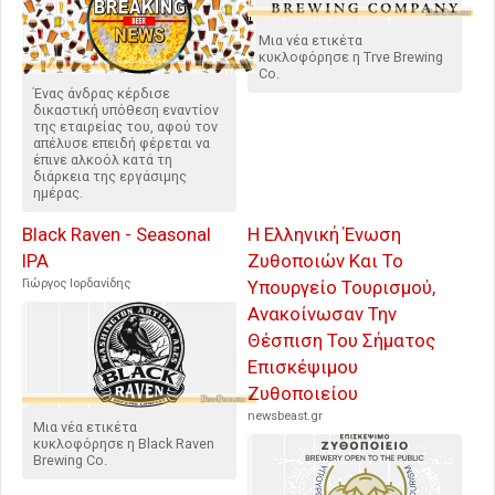
Μια νέα ετικέτα
κυκλοφόρησε η Trve Brewing
Co.
Ένας άνδρας κέρδισε
δικαστική υπόθεση εναντίον
της εταιρείας του, αφού τον
απέλυσε επειδή φέρεται να
έπινε αλκοόλ κατά τη
διάρκεια της εργάσιμης
ημέρας.
Black Raven - Seasonal
Η Ελληνική Ένωση
IPA
Ζυθοποιών Και Το
Γιώργος Ιορδανίδης
Υπουργείο Τουρισμού,
Ανακοίνωσαν Την
Θέσπιση Του Σήματος
Επισκέψιμου
Ζυθοποιείου
newsbeast.gr
Μια νέα ετικέτα
κυκλοφόρησε η Black Raven
Brewing Co.