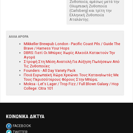
Ζυθοποιία, αμέσως μετά την
Ολυμπιακή Ζυθοποιία
(Carlsberg) και τρίτη την
Ελληνική Ζυθοποιία
Αταλάντης.
ΆΛΛΑ ΆΡΘΡΑ
Mikkeller Brewpub London - Pacific Coast Pils / Guide The
Brave / Harness Your Hops
DBRS: Γιατί Οι Μπύρες Χωρίς Αλκοόλ Κατακτούν Την
Αγορά
Στροφή Στη Μέση Ανατολή Για Αύξηση Πωλήσεων Από
Τις Ζυθοποιίες
Founders - All Day Variety Pack
Ποιά Ευρωπαϊκή Χώρα Χρεώνει Τους Καταναλωτές Με
Τους Περισσότερους Φόρους Στην Μπύρα;
Moksa - Let's Lager / Trop Fizz / Full Blown Galaxy / Hop
College: Citra 101
ΚΟΙΝΩΝΙΚΑ ΔΙΚΤΥΑ
FACEBOOK
TWITTER