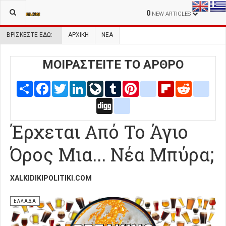
0
NEW ARTICLES
ΒΡΊΣΚΕΣΤΕ ΕΔΏ:
ΑΡΧΙΚΉ
ΝΕΑ
ΜΟΙΡΑΣΤΕΙΤΕ ΤΟ ΑΡΘΡΟ
Share
Facebook
Twitter
LinkedIn
LiveJournal
Tumblr
Pinterest
blogger_post
Flipboard
Reddit
delic
Digg
google_bookmarks
Έρχεται Από Το Άγιο
Όρος Μια... Νέα Μπύρα;
XALKIDIKIPOLITIKI.COM
ΕΛΛΑΔΑ