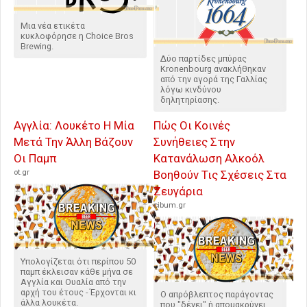
Μια νέα ετικέτα
κυκλοφόρησε η Choice Bros
Brewing.
Δύο παρτίδες μπύρας
Kronenbourg ανακλήθηκαν
από την αγορά της Γαλλίας
λόγω κινδύνου
δηλητηρίασης.
Αγγλία: Λουκέτο Η Μία
Πώς Οι Κοινές
Μετά Την Άλλη Βάζουν
Συνήθειες Στην
Οι Παμπ
Κατανάλωση Αλκοόλ
ot.gr
Βοηθούν Τις Σχέσεις Στα
Ζευγάρια
cibum.gr
Υπολογίζεται ότι περίπου 50
παμπ έκλεισαν κάθε μήνα σε
Αγγλία και Ουαλία από την
αρχή του έτους - Έρχονται κι
Ο απρόβλεπτος παράγοντας
άλλα λουκέτα.
που "δένει" ή απομακρύνει