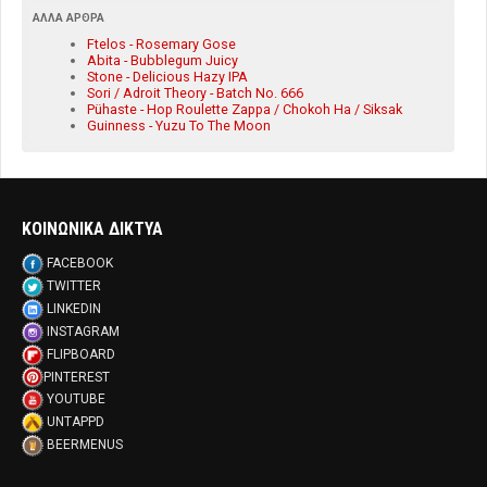
ΆΛΛΑ ΆΡΘΡΑ
Ftelos - Rosemary Gose
Abita - Bubblegum Juicy
Stone - Delicious Hazy IPA
Sori / Adroit Theory - Batch No. 666
Pühaste - Hop Roulette Zappa / Chokoh Ha / Siksak
Guinness - Yuzu To The Moon
ΚΟΙΝΩΝΙΚΑ ΔΙΚΤΥΑ
FACEBOOK
TWITTER
LINKEDIN
INSTAGRAM
FLIPBOARD
PINTEREST
YOUTUBE
UNTAPPD
BEERMENUS