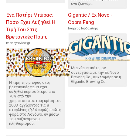
ένα ζευγάρι.
Ένα Ποτήρι Μπύρας:
Gigantic / Ex Novo -
Πόσο Έχει Αυξηθεί Η
Cobra Fang
Τιμή Του Στις
Γιώργος Ιορδανίδης
Βρετανικές Παμπ;
moneyreview.gr
Μια νέα ετικέτα, σε
συνεργασία με την Ex Novo
Brewing Co., κυκλοφόρησε η
Gigantic Brewing Co.
Η τιμή της μπύρας στις
βρετανικές παμπ έχει
αυξηθεί περισσότερο από
70% από την
χρηματοπιστωτική κρίση του
2008, αγγίζοντας τις 8
στερλίνες (9,34 ευρώ) πρώτη
φορά στο Λονδίνο, εν μέσω
του αυξανόμενου
πληθωρισμού.