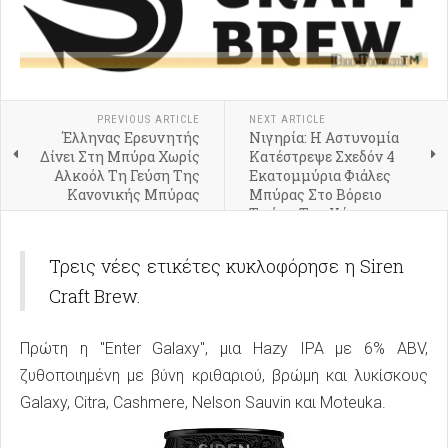
PREVIOUS ARTICLE
NEXT ARTICLE
Έλληνας Ερευνητής
Νιγηρία: Η Αστυνομία
Δίνει Στη Μπύρα Χωρίς
Κατέστρεψε Σχεδόν 4
Αλκοόλ Τη Γεύση Της
Εκατομμύρια Φιάλες
Κανονικής Μπύρας
Μπύρας Στο Βόρειο
Τμήμα Της Χώρας
Τρεις νέες ετικέτες κυκλοφόρησε η Siren
Craft Brew.
Πρώτη η "Enter Galaxy", μια Hazy IPA με 6% ABV,
ζυθοποιημένη με βύνη κριθαριού, βρώμη και λυκίσκους
Galaxy, Citra, Cashmere, Nelson Sauvin και Moteuka.