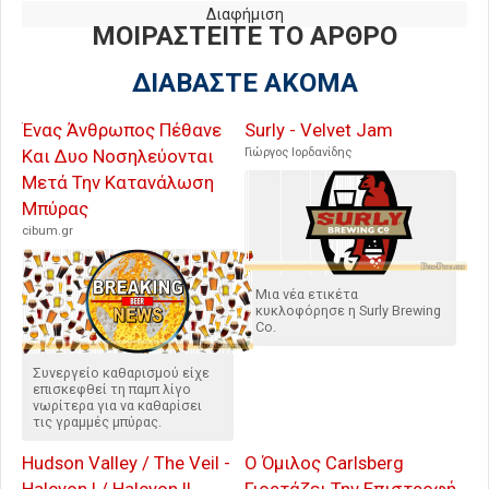
Διαφήμιση
ΜΟΙΡΑΣΤΕΙΤΕ ΤΟ ΑΡΘΡΟ
ΔΙΑΒΑΣΤΕ ΑΚΟΜΑ
Ένας Άνθρωπος Πέθανε
Surly - Velvet Jam
Και Δυο Νοσηλεύονται
Γιώργος Ιορδανίδης
Μετά Την Κατανάλωση
Μπύρας
cibum.gr
Μια νέα ετικέτα
κυκλοφόρησε η Surly Brewing
Co.
Συνεργείο καθαρισμού είχε
επισκεφθεί τη παμπ λίγο
νωρίτερα για να καθαρίσει
τις γραμμές μπύρας.
Hudson Valley / The Veil -
Ο Όμιλος Carlsberg