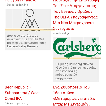
Halcyon I / Halcyon II
Γιορτάζει Την Επιστροφή
Γιώργος Ιορδανίδης
Του Στις Διοργανώσεις
Των Εθνικών Ομάδων
Της UEFA Υπογράφοντας
Μία Νέα Μακροχρόνια
Συνεργασία
newsbeast.gr
Δυο νέες ετικέτες, σε
συνεργασία με την The Veil
Brewing Co., κυκλοφόρησε η
Hudson Valley Brewery.
Ο Όμιλος Carlsberg αποκτά
νέες δυνατότητες παρουσίας
στις κορυφαίες
ποδοσφαιρικές
διοργανώσεις.
Bear Republic -
Ένα Ζυθοποιείο Του
Sultanarama / West
16ου Αιώνα
Coast IPA
«Μεταμορφώνεται» Σε
Γιώργος Ιορδανίδης
Μπαρ Με Σιντριβάνι