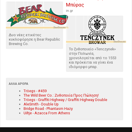
Μπύρας
in.gr
Δυο νέες ετικέτες
κυκλοφόρησε η Bear Republic
Brewing Co.
Το ζυθοποιείο «Tenczynek»
στην Πολωνία,
χρονολογείται από το 1553
και πρόκειται να γίνει ένα
ιδιόμορφο μπαρ.
ΆΛΛΑ ΆΡΘΡΑ
Tröegs - #459
The Wild Beer Co.: Ζυθοποιία Προς Πώληση!
Tröegs - Graffiti Highway / Graffiti Highway Double
AleSmith - Double Up
Bridge Road - Phantasm Hazy
Uiltje - Azacca From Athens