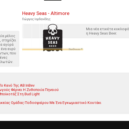
Heavy Seas - Altimore
Γιώργος Ιορδανίδης
Μια νέα ετικέτα κυκλοφ
η Heavy Seas Beer.
ιία μέλος
, στηρίζει
ια αγορά
 ένα ευρύ
ντων, που
ένες
αλωτών.
Το Κενό Της AB InBev
γούς Φέρνει Η Ζυθοποιία Πηνειού
ποϊκοτάζ Στη Bud Light
υναικείας Ομάδας Ποδοσφαίρου Με Ένα Εγκωμιαστικό Κουτάκι