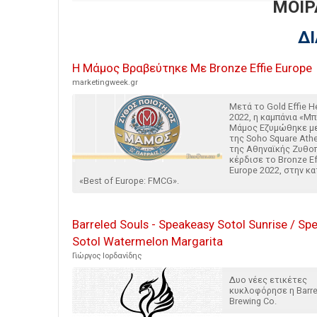
ΜΟΙΡ
Δ
Η Μάμος Βραβεύτηκε Με Bronze Effie Europe
marketingweek.gr
Μετά το Gold Effie H
2022, η καμπάνια «Μ
Μάμος Εζυμώθηκε μ
της Soho Square Athe
της Αθηναϊκής Ζυθο
κέρδισε το Bronze Ef
Europe 2022, στην κ
«Best of Europe: FMCG».
Barreled Souls - Speakeasy Sotol Sunrise / Sp
Sotol Watermelon Margarita
Γιώργος Ιορδανίδης
Δυο νέες ετικέτες
κυκλοφόρησε η Barre
Brewing Co.