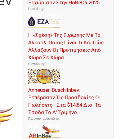
ev
Ξεχώρισαν Στην HoReCa 2025
foodlife.gr
Η «Σχέση» Της Ευρώπης Με Το
Αλκοόλ: Ποιος Πίνει Τι Και Πώς
Αλλάζουν Οι Προτιμήσεις Από
Χώρα Σε Χώρα...
newpost.gr
Anheuser-Busch Inbev:
Ξεπέρασαν Τις Προσδοκίες Οι
Πωλήσεις - Στα $14,84 Δισ. Τα
Έσοδα Το Δ' Τρίμηνο...
Γιώργος Ιορδανίδης