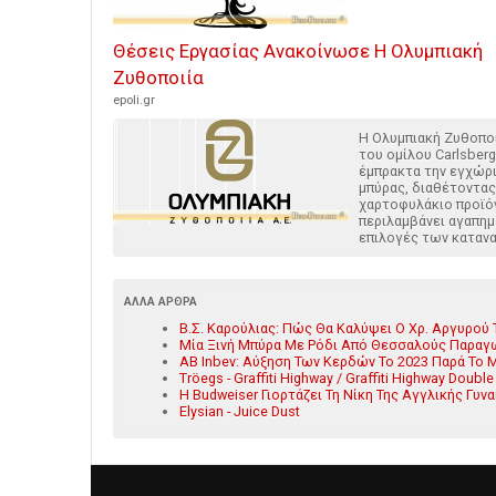
Θέσεις Εργασίας Ανακοίνωσε Η Ολυμπιακή
Ζυθοποιία
epoli.gr
H Ολυμπιακή Ζυθοπο
του ομίλου Carlsberg
έμπρακτα την εγχώρ
μπύρας, διαθέτοντας
χαρτοφυλάκιο προϊό
περιλαμβάνει αγαπημ
επιλογές των καταν
ΆΛΛΑ ΆΡΘΡΑ
Β.Σ. Καρούλιας: Πώς Θα Καλύψει Ο Χρ. Αργυρού 
Μία Ξινή Μπύρα Με Ρόδι Από Θεσσαλούς Παραγω
AB Inbev: Αύξηση Των Κερδών Το 2023 Παρά Το Μ
Tröegs - Graffiti Highway / Graffiti Highway Double
Η Budweiser Γιορτάζει Τη Νίκη Της Αγγλικής Γ
Elysian - Juice Dust