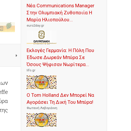
Νέα Communications Manager
Στην Ολυμπιακή Ζυθοποιία Η
Μαρία Ηλιοπούλου...
euro2day.gr
Εκλογές Γερμανία: Η Πόλη Που
Έδωσε Δωρεάν Μπύρα Σε
Όσους Ψήφισαν Νωρίτερα...
lifo.gr
λων
ffe
Ο Tom Holland Δεν Μπορεί Να
ύρα
Αγοράσει Τη Δική Του Μπύρα!
Φωτεινή Λεβογιάννη
της