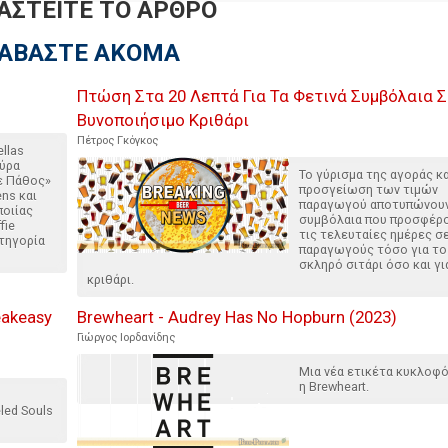
ΑΣΤΕΙΤΕ ΤΟ ΑΡΘΡΟ
ΙΑΒΑΣΤΕ ΑΚΟΜΑ
Πτώση Στα 20 Λεπτά Για Τα Φετινά Συμβόλαια 
Βυνοποιήσιμο Κριθάρι
Πέτρος Γκόγκος
ellas
πύρα
Το γύρισμα της αγοράς κα
ε Πάθος»
προσγείωση των τιμών
ns και
παραγωγού αποτυπώνουν
ποιίας
συμβόλαια που προσφέρο
fie
τις τελευταίες ημέρες σ
ατηγορία
παραγωγούς τόσο για το
σκληρό σιτάρι όσο και γι
κριθάρι.
eakeasy
Brewheart - Audrey Has No Hopburn (2023)
Γιώργος Ιορδανίδης
Μια νέα ετικέτα κυκλοφ
η Brewheart.
led Souls