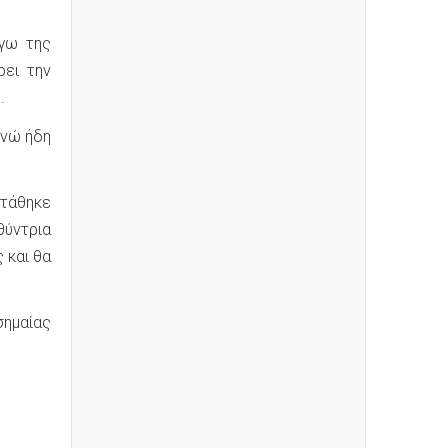
όγω της
ει την
.
ενώ ήδη
στάθηκε
θύντρια
 και θα
σημαίας