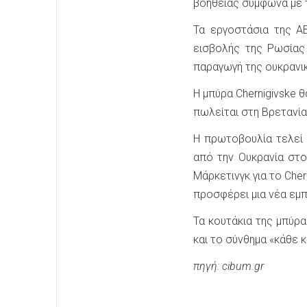
βοήθειας σύμφωνα με τ
Τα εργοστάσια της A
εισβολής της Ρωσίας
παραγωγή της ουκρανι
Η μπύρα Chernigivske 
πωλείται στη Βρετανία
Η πρωτοβουλία τελεί 
από την Ουκρανία στο
Μάρκετινγκ για το Che
προσφέρει μια νέα εμ
Τα κουτάκια της μπύρ
και το σύνθημα «κάθε 
πηγή: cibum.gr