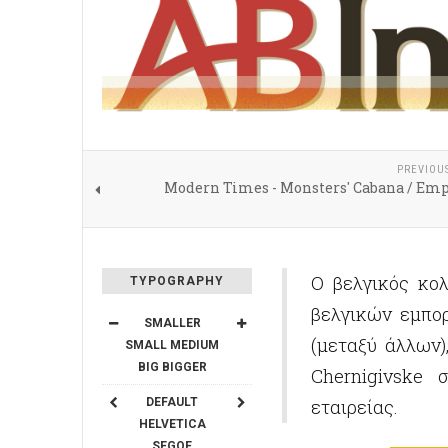
PREVIOU
Modern Times - Monsters' Cabana / Emp
Ο βελγικός κολ
TYPOGRAPHY
βελγικών εμπορ
SMALLER
(μεταξύ άλλων)
SMALL
MEDIUM
BIG
BIGGER
Chernigivske 
DEFAULT
εταιρείας.
HELVETICA
SEGOE