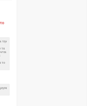
Στο
ι την
 τα
νται
ε
α το
όρησε