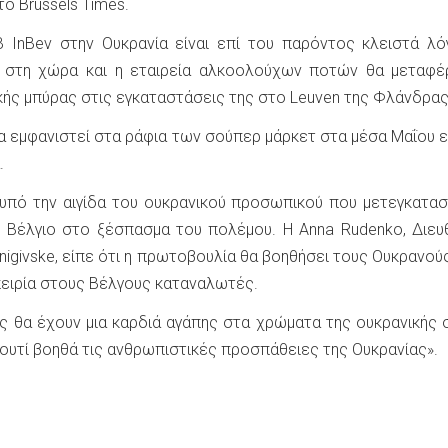
ο Brussels Times.
B InBev στην Ουκρανία είναι επί του παρόντος κλειστά λ
 στη χώρα και η εταιρεία αλκοολούχων ποτών θα μεταφέρ
κής μπύρας στις εγκαταστάσεις της στο Leuven της Φλάνδρας
θα εμφανιστεί στα ράφια των σούπερ μάρκετ στα μέσα Μαΐου 
.
υπό την αιγίδα του ουκρανικού προσωπικού που μετεγκατα
 Βέλγιο στο ξέσπασμα του πολέμου. Η Anna Rudenko, Διευ
rnigivske, είπε ότι η πρωτοβουλία θα βοηθήσει τους Ουκρανούς
πειρία στους Βέλγους καταναλωτές.
ας θα έχουν μια καρδιά αγάπης στα χρώματα της ουκρανικής 
κουτί βοηθά τις ανθρωπιστικές προσπάθειες της Ουκρανίας».