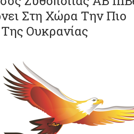
σός Ζυθοποιίας AB InB
έρνει Στη Χώρα Την Πιο
Της Ουκρανίας