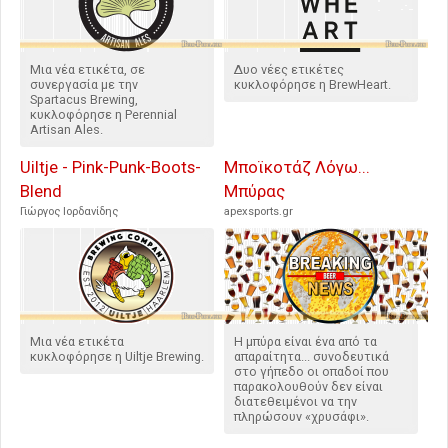
Μια νέα ετικέτα, σε
Δυο νέες ετικέτες
συνεργασία με την
κυκλοφόρησε η BrewHeart.
Spartacus Brewing,
κυκλοφόρησε η Perennial
Artisan Ales.
Uiltje - Pink-Punk-Boots-
Μποϊκοτάζ Λόγω...
Blend
Μπύρας
Γιώργος Ιορδανίδης
apexsports.gr
Μια νέα ετικέτα
Η μπύρα είναι ένα από τα
κυκλοφόρησε η Uiltje Brewing.
απαραίτητα... συνοδευτικά
στο γήπεδο οι οπαδοί που
παρακολουθούν δεν είναι
διατεθειμένοι να την
πληρώσουν «χρυσάφι».