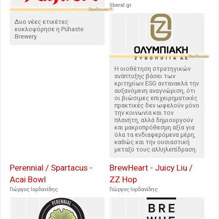
liberal.gr
Δυο νέες ετικέτες
κυκλοφόρησε η Pühaste
Brewery.
Η υιοθέτηση στρατηγικών
ανάπτυξης βάσει των
κριτηρίων ESG αντανακλά την
αυξανόμενη αναγνώριση, ότι
οι βιώσιμες επιχειρηματικές
πρακτικές δεν ωφελούν μόνο
την κοινωνία και τον
πλανήτη, αλλά δημιουργούν
και μακροπρόθεσμη αξία για
όλα τα ενδιαφερόμενα μέρη,
καθώς και την ουσιαστική
μεταξύ τους αλληλεπίδραση.
Perennial / Spartacus -
BrewHeart - Juicy Liu /
Acai Bowl
ZZ Hop
Γιώργος Ιορδανίδης
Γιώργος Ιορδανίδης