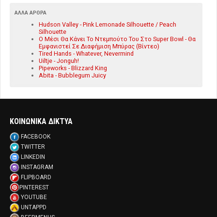
ΆΛΛΑ ΆΡΘΡΑ
Hudson Valley - Pink Lemonade Silhouette / Peach
Silhouette
Ο Μέσι Θα Κάνει Το Ντεμπούτο Του Στο Super Bowl - Θα
Εμφανιστεί Σε Διαφήμιση Μπύρας (Βίντεο)
Tired Hands - Whatever, Nevermind
Uiltje - Jonguh!
Pipeworks - Blizzard King
Abita - Bubblegum Juicy
ΚΟΙΝΩΝΙΚΑ ΔΙΚΤΥΑ
FACEBOOK
TWITTER
LINKEDIN
INSTAGRAM
FLIPBOARD
PINTEREST
YOUTUBE
UNTAPPD