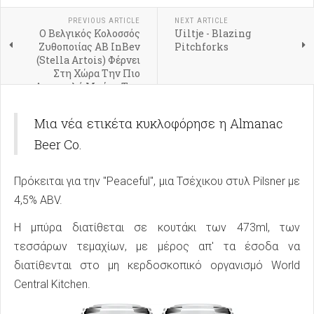
PREVIOUS ARTICLE
NEXT ARTICLE
Ο Βελγικός Κολοσσός
Uiltje - Blazing
Ζυθοποιίας AB InBev
Pitchforks
(Stella Artois) Φέρνει
Στη Χώρα Την Πιο
Δημοφιλή Μπύρα Της
Ουκρανίας
Μια νέα ετικέτα κυκλοφόρησε η Almanac
Beer Co.
Πρόκειται για την "Peaceful", μια Τσέχικου στυλ Pilsner με
4,5% ABV.
Η μπύρα διατίθεται σε κουτάκι των 473ml, των
τεσσάρων τεμαχίων, με μέρος απ' τα έσοδα να
διατίθενται στο μη κερδοσκοπικό οργανισμό World
Central Kitchen.