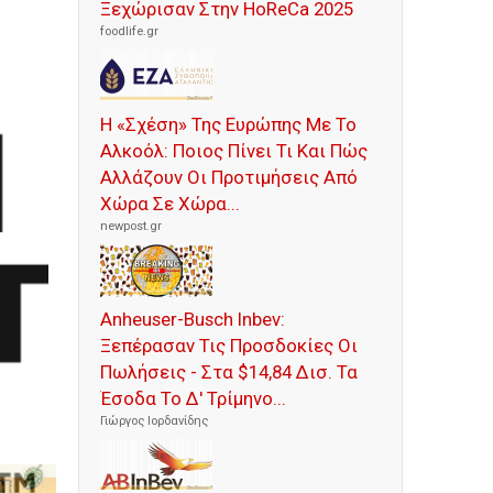
Ξεχώρισαν Στην HoReCa 2025
foodlife.gr
Η «Σχέση» Της Ευρώπης Με Το
Αλκοόλ: Ποιος Πίνει Τι Και Πώς
Αλλάζουν Οι Προτιμήσεις Από
Χώρα Σε Χώρα...
newpost.gr
Anheuser-Busch Inbev:
Ξεπέρασαν Τις Προσδοκίες Οι
Πωλήσεις - Στα $14,84 Δισ. Τα
Έσοδα Το Δ' Τρίμηνο...
Γιώργος Ιορδανίδης