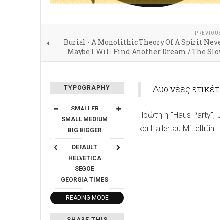
PREVIOU
Burial - A Monolithic Theory Of A Spirit Nev
Maybe I Will Find Another Dream / The Sl
Δυο νέες ετικέτ
TYPOGRAPHY
SMALLER
Πρώτη η "Haus Party", 
SMALL
MEDIUM
και Hallertau Mittelfrüh.
BIG
BIGGER
DEFAULT
HELVETICA
SEGOE
GEORGIA
TIMES
READING MODE
SHARE THIS