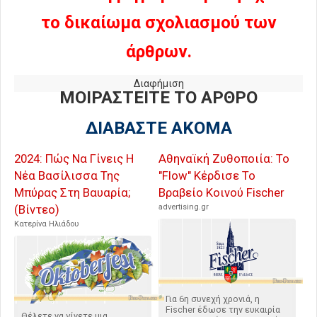
το δικαίωμα σχολιασμού των
άρθρων.
Διαφήμιση
ΜΟΙΡΑΣΤΕΙΤΕ ΤΟ ΑΡΘΡΟ
ΔΙΑΒΑΣΤΕ ΑΚΟΜΑ
2024: Πώς Να Γίνεις Η
Αθηναϊκή Ζυθοποιία: Το
Νέα Βασίλισσα Της
"Flow" Κέρδισε Το
Μπύρας Στη Βαυαρία;
Βραβείο Κοινού Fischer
(Βίντεο)
advertising.gr
Κατερίνα Ηλιάδου
Για 6η συνεχή χρονιά, η
Fischer έδωσε την ευκαιρία
Θέλετε να γίνετε μια