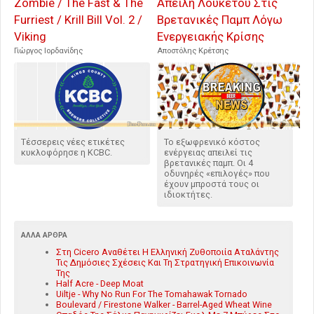
Zombie / The Fast & The
Απειλή Λουκέτου Στις
Furriest / Krill Bill Vol. 2 /
Βρετανικές Παμπ Λόγω
Viking
Ενεργειακής Κρίσης
Γιώργος Ιορδανίδης
Αποστόλης Κρέτσης
Τέσσερεις νέες ετικέτες
Το εξωφρενικό κόστος
κυκλοφόρησε η KCBC.
ενέργειας απειλεί τις
βρετανικές παμπ. Οι 4
οδυνηρές «επιλογές» που
έχουν μπροστά τους οι
ιδιοκτήτες.
ΆΛΛΑ ΆΡΘΡΑ
Στη Cicero Αναθέτει Η Ελληνική Ζυθοποιία Αταλάντης
Τις Δημόσιες Σχέσεις Και Τη Στρατηγική Επικοινωνία
Της
Half Acre - Deep Moat
Uiltje - Why No Run For The Tomahawak Tornado
Boulevard / Firestone Walker - Barrel-Aged Wheat Wine