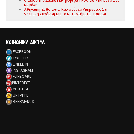
Οπαδός Της Σάλκε Πανηγυρίζει Γκολ Με 7 Μπύρες Στο
Κεφάλι!
Αθηναϊκή Ζυθοποιία: Καινοτόμες Υπηρεσίες Στη
Ψηφιακή Σύνδεση Με Τα Καταστήματα HORECA
ΚΟΙΝΩΝΙΚΑ ΔΙΚΤΥΑ
FACEBOOK
TWITTER
LINKEDIN
INSTAGRAM
FLIPBOARD
PINTEREST
YOUTUBE
UNTAPPD
BEERMENUS