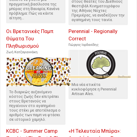
στους θεατές του Διεθνούς
πραγματική βασίλισσα της
Φεστιβάλ Κινηματογράφου
μπύρας στη Βαυαρία; Κανένα
της Αθήνας Νύχτες
πρόβλημα: Πώς να κάντε
Πρεμιέρας, να αναδείξουν την
αίτηση...
αγαπημένη τους ταινία.
Οι Βρετανικές Παμπ
Perennial - Regionally
Θύματα Του
Correct
Πληθωρισμού
Γιώργος Ιορδανίδης
Ζωή Κατζαγιαννάκη
Μια νέα ετικέτα
κυκλοφόρησε η Perennial
Το διαρκώς αυξανόμενο
Artisan Ales.
κόστος ζωής δεν επιτρέπει
στους Βρετανούς να
πηγαίνουν στο αγαπημένο
τους στέκι με αποτέλεσμα ο
αριθμός των παμπ να φτάσει
σε ιστορικό χαμηλό.
KCBC - Summer Camp
«Η Τελευταία Μπύρα»: