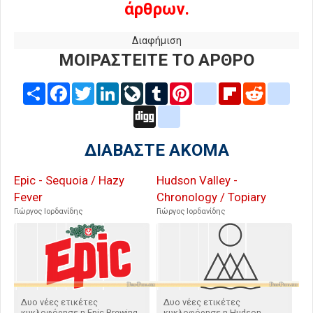
άρθρων.
Διαφήμιση
ΜΟΙΡΑΣΤΕΙΤΕ ΤΟ ΑΡΘΡΟ
Share
Facebook
Twitter
LinkedIn
LiveJournal
Tumblr
Pinterest
blogger_post
Flipboard
Reddit
delic
Digg
google_bookmarks
ΔΙΑΒΑΣΤΕ ΑΚΟΜΑ
Epic - Sequoia / Hazy
Hudson Valley -
Fever
Chronology / Topiary
Γιώργος Ιορδανίδης
Γιώργος Ιορδανίδης
Δυο νέες ετικέτες
Δυο νέες ετικέτες
κυκλοφόρησε η Epic Brewing
κυκλοφόρησε η Hudson