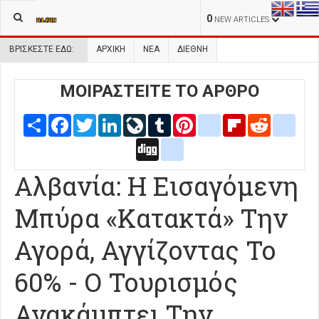
0
NEW ARTICLES
ΒΡΊΣΚΕΣΤΕ ΕΔΏ:
ΑΡΧΙΚΉ
ΝΕΑ
ΔΙΕΘΝΗ
ΜΟΙΡΑΣΤΕΙΤΕ ΤΟ ΑΡΘΡΟ
Share
Facebook
Twitter
LinkedIn
LiveJournal
Tumblr
Pinterest
blogger_post
Flipboard
Reddit
delic
Digg
google_bookmarks
Αλβανία: Η Εισαγόμενη
Μπύρα «Κατακτά» Την
Αγορά, Αγγίζοντας Το
60% - Ο Τουρισμός
Ανακάμπτει Την