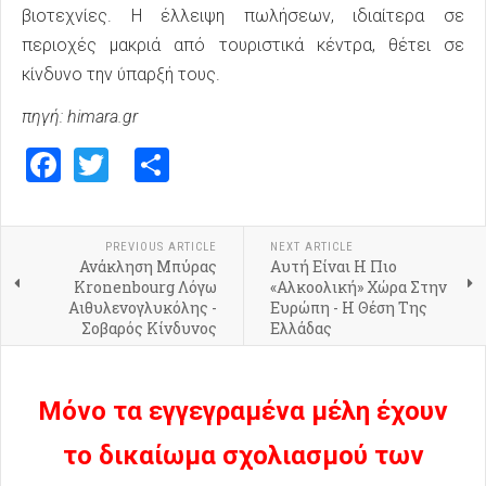
βιοτεχνίες. Η έλλειψη πωλήσεων, ιδιαίτερα σε
περιοχές μακριά από τουριστικά κέντρα, θέτει σε
κίνδυνο την ύπαρξή τους.
πηγή: himara.gr
Facebook
Twitter
Share
PREVIOUS ARTICLE
NEXT ARTICLE
Ανάκληση Μπύρας
Αυτή Είναι Η Πιο
Kronenbourg Λόγω
«Αλκοολική» Χώρα Στην
Αιθυλενογλυκόλης -
Ευρώπη - Η Θέση Της
Σοβαρός Κίνδυνος
Ελλάδας
Μόνο τα εγγεγραμένα μέλη έχουν
το δικαίωμα σχολιασμού των