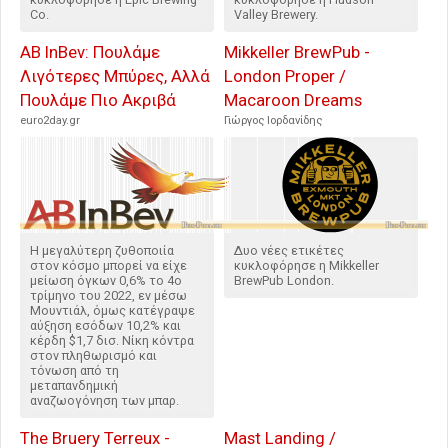
Co.
Valley Brewery.
AB InBev: Πουλάμε
Mikkeller BrewPub -
Λιγότερες Μπύρες, Αλλά
London Proper /
Πουλάμε Πιο Ακριβά
Macaroon Dreams
euro2day.gr
Γιώργος Ιορδανίδης
Η μεγαλύτερη ζυθοποιία
Δυο νέες ετικέτες
στον κόσμο μπορεί να είχε
κυκλοφόρησε η Mikkeller
μείωση όγκων 0,6% το 4ο
BrewPub London.
τρίμηνο του 2022, εν μέσω
Μουντιάλ, όμως κατέγραψε
αύξηση εσόδων 10,2% και
κέρδη $1,7 δισ. Νίκη κόντρα
στον πληθωρισμό και
τόνωση από τη
μεταπανδημική
αναζωογόνηση των μπαρ.
The Bruery Terreux -
Mast Landing /