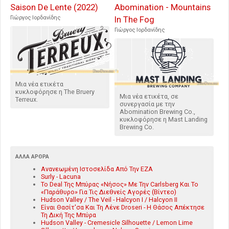
Saison De Lente (2022)
Abomination - Mountains
Γιώργος Ιορδανίδης
In The Fog
Γιώργος Ιορδανίδης
Μια νέα ετικέτα
κυκλοφόρησε η The Bruery
Μια νέα ετικέτα, σε
Terreux.
συνεργασία με την
Abomination Brewing Co.,
κυκλοφόρησε η Mast Landing
Brewing Co.
ΆΛΛΑ ΆΡΘΡΑ
Ανανεωμένη Ιστοσελίδα Από Την ΕΖΑ
Surly - Lacuna
Το Deal Της Μπύρας «Νήσος» Με Την Carlsberg Και Το
«Παράθυρο» Για Τις Διεθνείς Αγορές (Βίντεο)
Hudson Valley / The Veil - Halcyon I / Halcyon II
Είναι Θασίτ'σα Και Τη Λένε Droseri - Η Θάσος Απέκτησε
Τη Δική Της Μπύρα
Hudson Valley - Cremesicle Silhouette / Lemon Lime