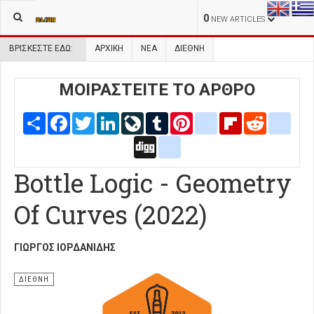
0
NEW ARTICLES
ΒΡΊΣΚΕΣΤΕ ΕΔΏ:
ΑΡΧΙΚΉ
ΝΕΑ
ΔΙΕΘΝΗ
ΜΟΙΡΑΣΤΕΙΤΕ ΤΟ ΑΡΘΡΟ
Share
Facebook
Twitter
LinkedIn
LiveJournal
Tumblr
Pinterest
blogger_post
Flipboard
Reddit
delic
Digg
google_bookmarks
Bottle Logic - Geometry
Of Curves (2022)
ΓΙΏΡΓΟΣ ΙΟΡΔΑΝΊΔΗΣ
ΔΙΕΘΝΗ