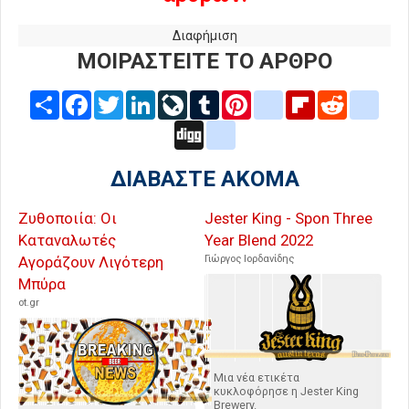
Διαφήμιση
ΜΟΙΡΑΣΤΕΙΤΕ ΤΟ ΑΡΘΡΟ
Share
Facebook
Twitter
LinkedIn
LiveJournal
Tumblr
Pinterest
blogger_post
Flipboard
Reddit
delic
Digg
google_bookmarks
ΔΙΑΒΑΣΤΕ ΑΚΟΜΑ
Ζυθοποιία: Οι
Jester King - Spon Three
Καταναλωτές
Year Blend 2022
Αγοράζουν Λιγότερη
Γιώργος Ιορδανίδης
Μπύρα
ot.gr
Μια νέα ετικέτα
κυκλοφόρησε η Jester King
Brewery.