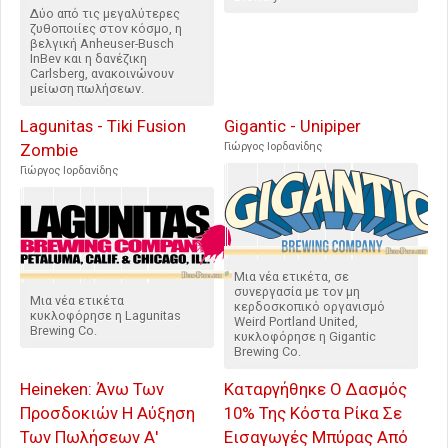
Δύο από τις μεγαλύτερες
ζυθοποιίες στον κόσμο, η
βελγική Anheuser-Busch
InBev και η δανέζικη
Carlsberg, ανακοινώνουν
μείωση πωλήσεων.
Lagunitas - Tiki Fusion
Gigantic - Unipiper
Zombie
Γιώργος Ιορδανίδης
Γιώργος Ιορδανίδης
Μια νέα ετικέτα, σε
συνεργασία με τον μη
Μια νέα ετικέτα
κερδοσκοπικό οργανισμό
κυκλοφόρησε η Lagunitas
Weird Portland United,
Brewing Co.
κυκλοφόρησε η Gigantic
Brewing Co.
Heineken: Άνω Των
Καταργήθηκε Ο Δασμός
Προσδοκιών Η Αύξηση
10% Της Κόστα Ρίκα Σε
Των Πωλήσεων Α'
Εισαγωγές Μπύρας Από