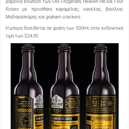
βαρέλια Bourbon των Old Fitzgerald, Heaven Hill και Four
Roses με προσθήκη καραμέλας, κανέλας, βανίλιας
Μαδαγασκάρης και graham crackers.
Η μπύρα διατίθεται σε φιάλη των 500ml, στην ενδεικτική
τιμή των $24,95.