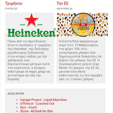
Τριμήνου
Την ΕΕ
insider.gr
agronews.gr
Πάνω από τις προσδοκίες
Η Κόστα Ρίκα αφαίρεσε με
ήταν οι πωλήσεις α' τριμήνου
νόμο στις 15 Φεβρουαρίου
της Heineken, της δεύτερης
τον φόρο 10% στις
μεγαλύτερης ζυθοποιίας
εισαγόμενες μπύρες που
στον κόσμο, καθώς με την
δημιουργούσε διακρίσεις σε
χαλάρωση των
βάρος της μπύρας της ΕΕ. Ο
περιοριστικών μέτρων κατά
συγκεκριμένος φόρος είχε
του κορονοϊού, ο κόσμος
θέσει τις μπύρες της ΕΕ σε
επέστρεφε σε παμπ, μπαρ και
μειονεκτική θέση
εστιατόρια σε όλη την
καθιστώντας τις πιο ακριβές
Ευρώπη.
από τις τοπικές μπύρες.
ΆΛΛΑ ΆΡΘΡΑ
Garage Project - Liquid Munchies
Offshoot - Czeched Out
Epic - Crush
Stone - All Bark No Bite