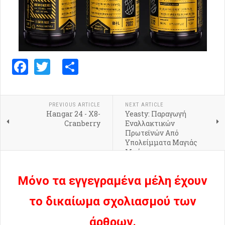
Facebook
Twitter
Share
PREVIOUS ARTICLE
NEXT ARTICLE
Hangar 24 - X8-
Yeasty: Παραγωγή
Cranberry
Εναλλακτικών
Πρωτεϊνών Από
Υπολείμματα Μαγιάς
Μπύρας
Μόνο τα εγγεγραμένα μέλη έχουν
το δικαίωμα σχολιασμού των
άρθρων.