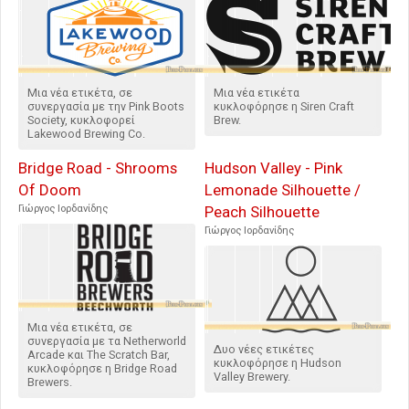
Μια νέα ετικέτα, σε
Μια νέα ετικέτα
συνεργασία με την Pink Boots
κυκλοφόρησε η Siren Craft
Society, κυκλοφορεί
Brew.
Lakewood Brewing Co.
Bridge Road - Shrooms
Hudson Valley - Pink
Of Doom
Lemonade Silhouette /
Γιώργος Ιορδανίδης
Peach Silhouette
Γιώργος Ιορδανίδης
Μια νέα ετικέτα, σε
συνεργασία με τα Netherworld
Δυο νέες ετικέτες
Arcade και The Scratch Bar,
κυκλοφόρησε η Hudson
κυκλοφόρησε η Bridge Road
Valley Brewery.
Brewers.