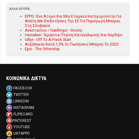
ΆΛΛΑ ΆΡΘΡΑ
EPPO: Ένα Άτομο Και Μία Εταιρεία Κατηγορούνται Για
Απάτη Με Επιδοτήσεις Της ΕΕ Για Παραγωγή Μπύρας
Στη Σλοβακία
Αναστασίου / Gæðingur - Θούλη
Heineken: Τεράστια Πτώση Κατανάλωσης Και Κερδών
Uiltje - Off To A Fresh Start
Αυξήθηκαν Κατά 1,5% Οι Πωλήσεις Μπύρας Το 2023
Epic - The Othership
ΚΟΙΝΩΝΙΚΑ ΔΙΚΤΥΑ
FACEBOOK
TWITTER
LINKEDIN
INSTAGRAM
FLIPBOARD
PINTEREST
YOUTUBE
UNTAPPD