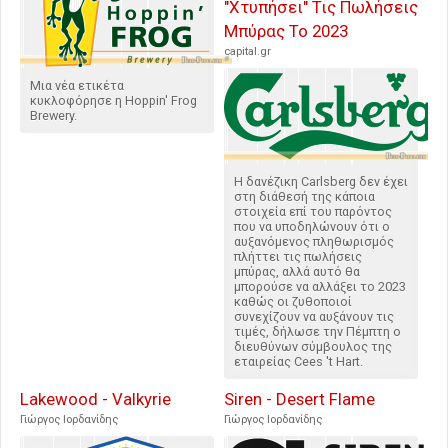
"Χτυπήσει" Τις Πωλήσεις
Μπύρας Το 2023
capital.gr
Μια νέα ετικέτα
κυκλοφόρησε η Hoppin' Frog
Brewery.
Η δανέζικη Carlsberg δεν έχει
στη διάθεσή της κάποια
στοιχεία επί του παρόντος
που να υποδηλώνουν ότι ο
αυξανόμενος πληθωρισμός
πλήττει τις πωλήσεις
μπύρας, αλλά αυτό θα
μπορούσε να αλλάξει το 2023
καθώς οι ζυθοποιοί
συνεχίζουν να αυξάνουν τις
τιμές, δήλωσε την Πέμπτη ο
διευθύνων σύμβουλος της
εταιρείας Cees 't Hart.
Lakewood - Valkyrie
Siren - Desert Flame
Γιώργος Ιορδανίδης
Γιώργος Ιορδανίδης