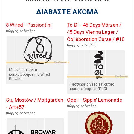
ΔΙΑΒΑΣΤΕ ΑΚΟΜΑ
8 Wired - Passiontini
To Øl - 45 Days Märzen /
Γιώργος Ιορδανίδης
45 Days Vienna Lager /
Collaboration Curse / #10
Γιώργος Ιορδανίδης
Μια νέα ετικέτα
κυκλοφόρησε η 8 Wired
Brewing.
Τέσσερεις νέες ετικέτες
κυκλοφόρησε η To Øl.
Stu Mostów / Maltgarden
Odell - Sippin' Lemonade
- Art+57
Γιώργος Ιορδανίδης
Γιώργος Ιορδανίδης