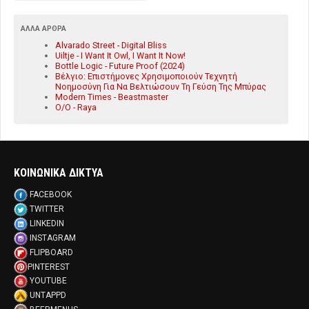
ΆΛΛΑ ΆΡΘΡΑ
Alvarado Street - Digital Bliss
Uiltje - I Want It Owl, I Want It Now!
Bottle Logic - Future Proof (2024)
Βέλγιο: Επιστήμονες Χρησιμοποιούν Τεχνητή
Νοημοσύνη Για Να Βελτιώσουν Τη Γεύση Της Μπύρας
Modern Times - Beastmaster
O/O - Raya
ΚΟΙΝΩΝΙΚΑ ΔΙΚΤΥΑ
FACEBOOK
TWITTER
LINKEDIN
INSTAGRAM
FLIPBOARD
PINTEREST
YOUTUBE
UNTAPPD