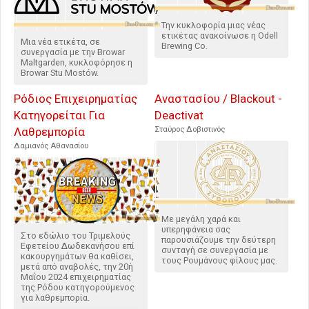
Την κυκλοφορία μιας νέας
ετικέτας ανακοίνωσε η Odell
Μια νέα ετικέτα, σε
Brewing Co.
συνεργασία με την Browar
Maltgarden, κυκλοφόρησε η
Browar Stu Mostów.
Ρόδιος Επιχειρηματίας
Αναστασίου / Blackout -
Κατηγορείται Για
Deactivat
Λαθρεμπορία
Σταύρος Δοβιστινός
Δαμιανός Αθανασίου
Με μεγάλη χαρά και
υπερηφάνεια σας
Στο εδώλιο του Τριμελούς
παρουσιάζουμε την δεύτερη
Εφετείου Δωδεκανήσου επί
συνταγή σε συνεργασία με
κακουργημάτων θα καθίσει,
τους Ρουμάνους φίλους μας.
μετά από αναβολές, την 20ή
Μαΐου 2024 επιχειρηματίας
της Ρόδου κατηγορούμενος
για λαθρεμπορία.