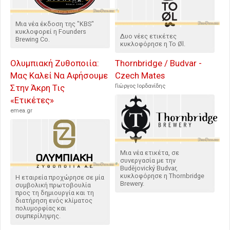
Μια νέα έκδοση της "KBS"
κυκλοφορεί η Founders
Δυο νέες ετικέτες
Brewing Co.
κυκλοφόρησε η To Øl.
Ολυμπιακή Ζυθοποιία:
Thornbridge / Budvar -
Μας Καλεί Να Αφήσουμε
Czech Mates
Στην Άκρη Τις
Γιώργος Ιορδανίδης
«Ετικέτες»
emea.gr
Μια νέα ετικέτα, σε
συνεργασία με την
Budějovický Budvar,
κυκλοφόρησε η Thornbridge
Η εταιρεία προχώρησε σε μία
Brewery.
συμβολική πρωτοβουλία
προς τη δημιουργία και τη
διατήρηση ενός κλίματος
πολυμορφίας και
συμπερίληψης.