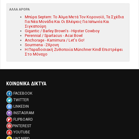
ΆΛΛΑ ΆΡΘΡΑ
Μπύρα Septem: Το Άλμα Μετά Τον Κορονοϊό, Τα Σχέδια
Για Νέα Μονάδα Και Οι Βλέψεις Για Ιαπωνία Και
Σιγκαπούρη
Gigantic / Barley Brown's - Hipster Cowboy
Perennial / Spartacus - Acai Bowl
Anchorage - Kamimura / Let's Go!
Sourmena - 2Χρονη
Η Παραδοσιακή Ζυθοποιία Münchner Kindl Επιστρέφει
Στο Μόναχο
ΚΟΙΝΩΝΙΚΑ ΔΙΚΤΥΑ
FACEBOOK
TWITTER
LINKEDIN
INSTAGRAM
FLIPBOARD
PINTEREST
YOUTUBE
UNTAPPD