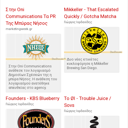
Στην Oni
Mikkeller - That Escalated
Communications Τα PR
Quickly / Gotcha Matcha
Της Μπύρας Νήσος
Γιώργος Ιορδανίδης
marketingweek.gr
Δυο νέες ετικέτες
κυκλοφόρησε η Mikkeller
Στην Oni Communications
Brewing San Diego.
ανάθεσε τον λογαριασμό
Δημοσίων Σχέσεών της η
μπύρα Νήσος. Η ανάθεση του
λογαριασμού ανατέθηκε
απευθείας στο agency.
Founders - KBS Blueberry
To Øl - Trouble Juice /
Γιώργος Ιορδανίδης
Sovs
Γιώργος Ιορδανίδης