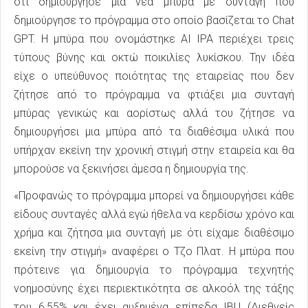
ότι δημιούργησε μια νέα μπύρα με συνταγή που
δημιούργησε το πρόγραμμα στο οποίο βασίζεται το Chat
GPT. Η μπύρα που ονομάστηκε AI IPA περιέχει τρεις
τύπους βύνης και οκτώ ποικιλίες λυκίσκου. Την ιδέα
είχε ο υπεύθυνος ποιότητας της εταιρείας που δεν
ζήτησε από το πρόγραμμα να φτιάξει μια συνταγή
μπύρας γενικώς και αορίστως αλλά του ζήτησε να
δημιουργήσει μια μπύρα από τα διαθέσιμα υλικά που
υπήρχαν εκείνη την χρονική στιγμή στην εταιρεία και θα
μπορούσε να ξεκινήσει άμεσα η δημιουργία της.
«Προφανώς το πρόγραμμα μπορεί να δημιουργήσει κάθε
είδους συνταγές αλλά εγώ ήθελα να κερδίσω χρόνο και
χρήμα και ζήτησα μια συνταγή με ότι είχαμε διαθέσιμο
εκείνη την στιγμή» αναφέρει ο Τζο Πλατ. Η μπύρα που
πρότεινε για δημιουργία το πρόγραμμα τεχνητής
νοημοσύνης έχει περιεκτικότητα σε αλκοόλ της τάξης
του 6,55% και έχει αυξημένα επίπεδα IBU (Διεθνείς