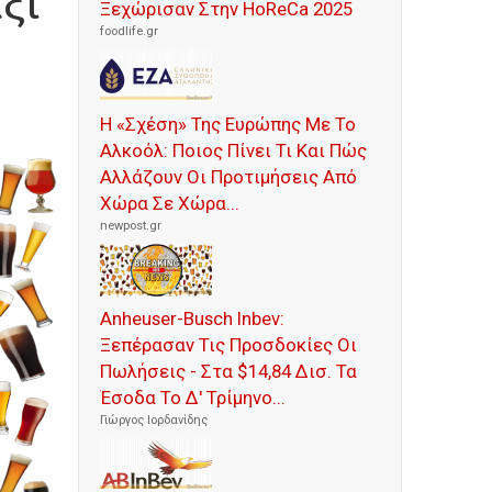
ξί
Ξεχώρισαν Στην HoReCa 2025
foodlife.gr
Η «Σχέση» Της Ευρώπης Με Το
Αλκοόλ: Ποιος Πίνει Τι Και Πώς
Αλλάζουν Οι Προτιμήσεις Από
Χώρα Σε Χώρα...
newpost.gr
Anheuser-Busch Inbev:
Ξεπέρασαν Τις Προσδοκίες Οι
Πωλήσεις - Στα $14,84 Δισ. Τα
Έσοδα Το Δ' Τρίμηνο...
Γιώργος Ιορδανίδης