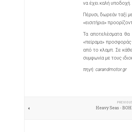
να έχει καλή υποδοχή.
Πέρυσι, δωρεάν ταξί μ
«εισιτήρια» προορίζοντ
Τα αποτελέσματα θα 
«πείραμα» προσφοράς
από το κλαμπ. Σε κάθ
συμφωνία με τους ιδιοκ
πηγή: carandmotor.gr
PREVIOU
Heavy Seas - BOH