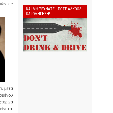
οιώντας
ΚΑΙ ΜΗ ΞΕΧΝΆΤΕ... ΠΟΤΈ ΑΛΚΟΌΛ
ΚΑΙ ΟΔΉΓΗΣΗ!
i, μετά
χομένου
χτερινά
αίνεται