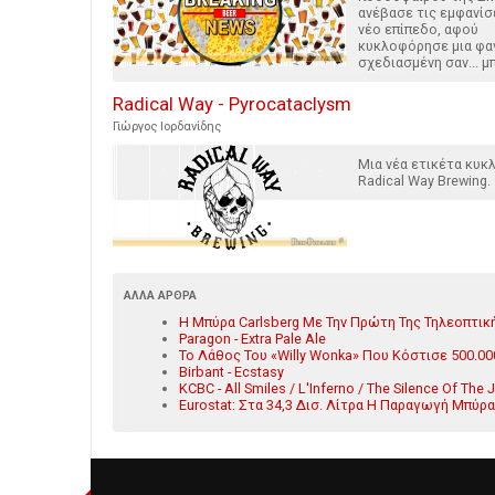
ανέβασε τις εμφανίσ
νέο επίπεδο, αφού
κυκλοφόρησε μια φα
σχεδιασμένη σαν... μ
Radical Way - Pyrocataclysm
Γιώργος Ιορδανίδης
Μια νέα ετικέτα κυκ
Radical Way Brewing.
ΆΛΛΑ ΆΡΘΡΑ
Η Μπύρα Carlsberg Με Την Πρώτη Της Τηλεοπτικ
Paragon - Extra Pale Ale
Το Λάθος Του «Willy Wonka» Που Κόστισε 500.00
Birbant - Ecstasy
KCBC - All Smiles / L'Inferno / The Silence Of The 
Eurostat: Στα 34,3 Δισ. Λίτρα Η Παραγωγή Μπύρ