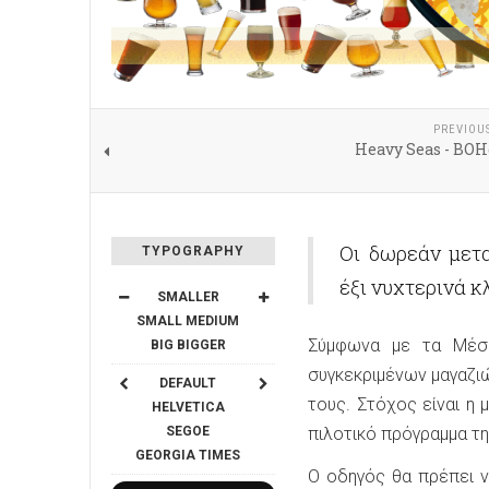
PREVIOU
Heavy Seas - BOH
Οι δωρεάν μετ
TYPOGRAPHY
έξι νυχτερινά 
SMALLER
SMALL
MEDIUM
Σύμφωνα με τα Μέσα
BIG
BIGGER
συγκεκριμένων μαγαζι
DEFAULT
τους. Στόχος είναι η
HELVETICA
SEGOE
πιλοτικό πρόγραμμα τη
GEORGIA
TIMES
Ο οδηγός θα πρέπει ν