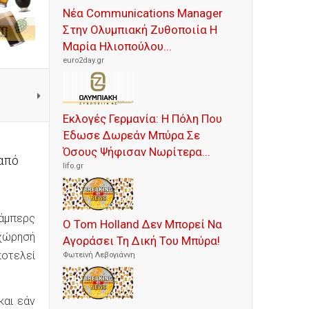
Νέα Communications Manager
Στην Ολυμπιακή Ζυθοποιία Η
Μαρία Ηλιοπούλου...
euro2day.gr
Εκλογές Γερμανία: Η Πόλη Που
Έδωσε Δωρεάν Μπύρα Σε
Όσους Ψήφισαν Νωρίτερα...
από
lifo.gr
άμπερς
Ο Tom Holland Δεν Μπορεί Να
οχώρησή
Αγοράσει Τη Δική Του Μπύρα!
ποτελεί
Φωτεινή Λεβογιάννη
και εάν