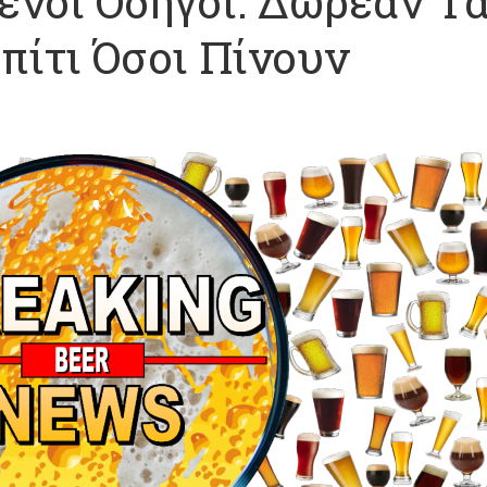
νοι Οδηγοί: Δωρεάν Τα
πίτι Όσοι Πίνουν