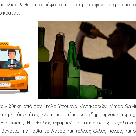
λύ αλκοόλ θα επιστρέψει σπίτι του με ασφάλεια χρησιμοπ
ο κράτος.
κοινώθηκε από τον Ιταλό Υπουργό Μεταφορών, Mateo Salvin
ις με ιδιοκτήτες κλαμπ και influencers/δημιουργούς περιε
Δικτύωσης. Η μέθοδος εφαρμόζεται τώρα σε έξι μεγάλα νυ
η Βενετία, την Παβία, το Λέτσε και πολλές άλλες πόλεις και φ