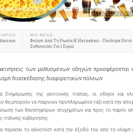
S ARTICLE
NEXT ARTICLE
dacious
Φεύγει Από Τη Ρωσία Η Heineken - Πούλησε Επτά
Ζυθοποιίες Για 1 Ευρώ
ακινήσεις των μεθυσμένων οδηγών προσφέρονται 
κλαμπ διασκέδασης διαφορετικών πόλεων.
 Ενημέρωσης της γειτονικής Ιταλίας, οι οδηγοί και κλ
ών θα μπορούν να παίρνουν προπληρωμένα ταξί κατά την απ
 μείωση των θανατηφόρων ατυχημάτων και προς το παρόν α
ς ιταλικής κυβέρνησης.
α περάσει το αλκοτέστ κατά την έξοδό του από το κλαμπ 