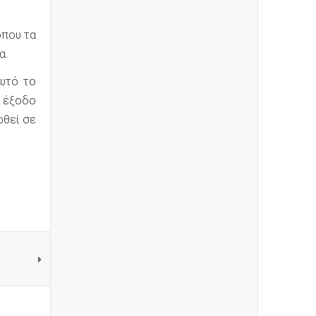
όπου τα
α.
υτό το
ν έξοδο
ρθεί σε