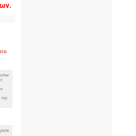
ων.
είο
ischer
υς
ου
 την
όρησε