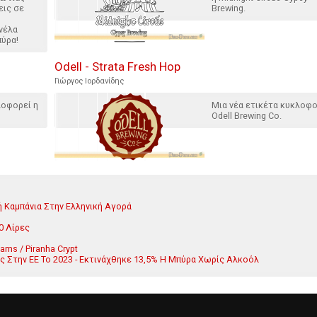
εις σε
Brewing.
νέλα
πύρα!
Odell - Strata Fresh Hop
Γιώργος Ιορδανίδης
λοφορεί η
Μια νέα ετικέτα κυκλοφο
Odell Brewing Co.
ή Καμπάνια Στην Ελληνική Αγορά
0 Λίρες
Jams / Piranha Crypt
ας Στην ΕΕ Το 2023 - Εκτινάχθηκε 13,5% Η Μπύρα Χωρίς Αλκοόλ