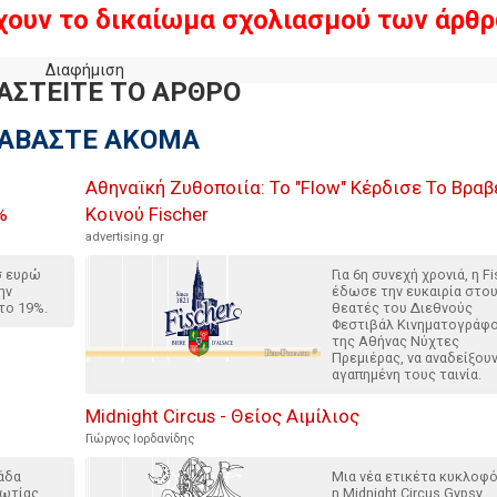
χουν το δικαίωμα σχολιασμού των άρθρ
Διαφήμιση
ΑΣΤΕΙΤΕ ΤΟ ΑΡΘΡΟ
ΙΑΒΑΣΤΕ ΑΚΟΜΑ
Αθηναϊκή Ζυθοποιία: Το "Flow" Κέρδισε Το Βραβ
%
Κοινού Fischer
advertising.gr
σ ευρώ
Για 6η συνεχή χρονιά, η F
ην
έδωσε την ευκαιρία στο
το 19%.
θεατές του Διεθνούς
Φεστιβάλ Κινηματογράφ
της Αθήνας Νύχτες
Πρεμιέρας, να αναδείξουν
αγαπημένη τους ταινία.
Midnight Circus - Θείος Αιμίλιος
Γιώργος Ιορδανίδης
άδα
Μια νέα ετικέτα κυκλοφ
κωτίας
η Midnight Circus Gypsy