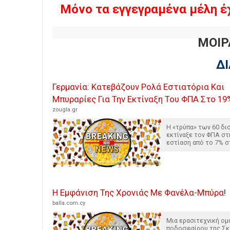
Μόνο τα εγγεγραμένα μέλη έ
ΜΟΙΡ
Δ
Γερμανία: Κατεβάζουν Ρολά Εστιατόρια Και
Μπυραρίες Για Την Εκτίναξη Του ΦΠΑ Στο 19
zougla.gr
Η «τρύπα» των 60 δι
εκτίναξε τον ΦΠΑ στ
εστίαση από το 7% σ
Η Εμφάνιση Της Χρονιάς Με Φανέλα-Μπύρα!
balla.com.cy
Μια ερασιτεχνική ομ
ποδοσφαίρου της Σ