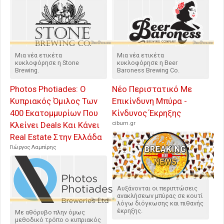
Μια νέα ετικέτα
Μια νέα ετικέτα
κυκλοφόρησε η Stone
κυκλοφόρησε η Beer
Brewing.
Baroness Brewing Co.
Photos Photiades: Ο
Νέο Περιστατικό Με
Κυπριακός Όμιλος Των
Επικίνδυνη Μπύρα -
400 Εκατομμυρίων Που
Κίνδυνος Έκρηξης
Κλείνει Deals Και Κάνει
cibum.gr
Real Estate Στην Ελλάδα
Γιώργος Λαμπίρης
Αυξάνονται οι περιπτώσεις
ανακλήσεων μπύρας σε κουτί
λόγω διόγκωσης και πιθανής
έκρηξης.
Με αθόρυβο πλην όμως
μεθοδικό τρόπο ο κυπριακός