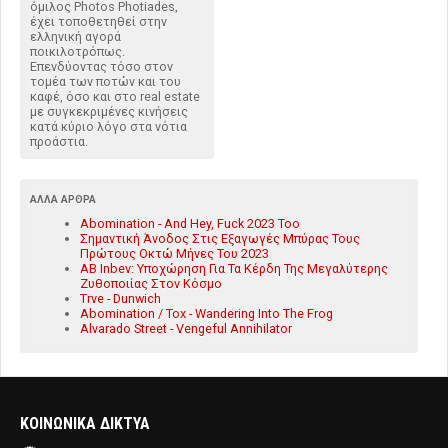
όμιλος Photos Photiades,
έχει τοποθετηθεί στην
ελληνική αγορά
ποικιλοτρόπως.
Επενδύοντας τόσο στον
τομέα των ποτών και του
καφέ, όσο και στο real estate
με συγκεκριμένες κινήσεις
κατά κύριο λόγο στα νότια
προάστια.
ΆΛΛΑ ΆΡΘΡΑ
Abomination - And Hey, Fuck 2023 Too
Σημαντική Άνοδος Στις Εξαγωγές Μπύρας Τους
Πρώτους Οκτώ Μήνες Του 2023
AB Inbev: Υποχώρηση Για Τα Κέρδη Της Μεγαλύτερης
Ζυθοποιίας Στον Κόσμο
Trve - Dunwich
Abomination / Tox - Wandering Into The Frog
Alvarado Street - Vengeful Annihilator
ΚΟΙΝΩΝΙΚΑ ΔΙΚΤΥΑ