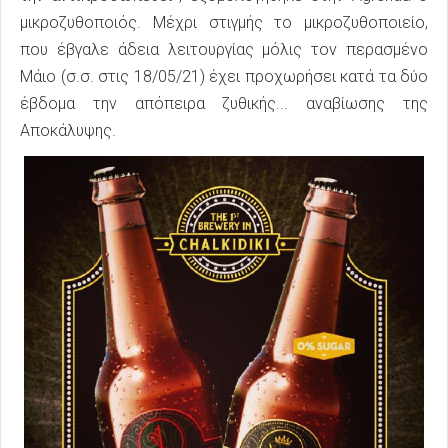
μικροζυθοποιός. Μέχρι στιγμής το μικροζυθοποιείο,
που έβγαλε άδεια λειτουργίας μόλις τον περασμένο
Μάιο (σ.σ. στις 18/05/21) έχει προχωρήσει κατά τα δύο
έβδομα την απόπειρα ζυθικής... αναβίωσης της
Αποκάλυψης.