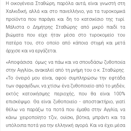
Η οικογένεια Σταθώρη, παρόλα αυτά, είναι γνωστή στη
Χαλκιδική, αλλά και στο πανελλήνιο, για τα τυροκομικά
προϊόντα που παράγει και δη το κατσικίσιο της τυρί.
Μάλιστα ο Δημήτρης Σταθώρης από μικρό παιδί τα
βιώματα που είχε ήταν μέσα στο τυροκομείο του
πατέρα του, στο οποίο από κάποια στιγμή και μετά
άρχισε και να εργάζεται.
«Αποφάσισα όμως να πάω και να σπουδάσω ζυθοποιία
στην Αγγλία», ανακαλεί από τη μνήμη του ο κ. Σταθώρης.
«Το όνειρό μου είναι, αφού συμπληρώσω την εφτάδα
των σφραγίδων, να χτίσω ένα ζυθοποιείο από το μηδέν,
εκτός κατοικήσιμης περιοχής, που θα είναι 100%
επισκέψιμο. Θα είναι ζυθοποιείο - αποστακτήριο, γιατί
θέλω να παράξω τα ποτά που έμαθα στην Αγγλία, να
κάνω χειροποίητο τζιν, ουίσκι, βότκα, μπράντι και τα
υπόλοιπα ποτά για την ελληνική αγορά. Και να έχει μέσα