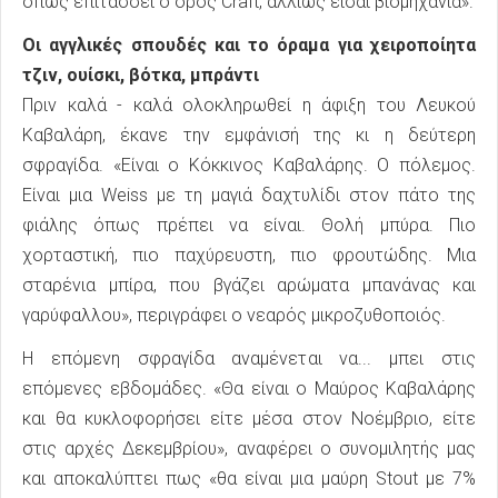
όπως επιτάσσει ο όρος Craft, αλλιώς είσαι βιομηχανία».
Οι αγγλικές σπουδές και το όραμα για χειροποίητα
τζιν, ουίσκι, βότκα, μπράντι
Πριν καλά - καλά ολοκληρωθεί η άφιξη του Λευκού
Καβαλάρη, έκανε την εμφάνισή της κι η δεύτερη
σφραγίδα. «Είναι ο Κόκκινος Καβαλάρης. Ο πόλεμος.
Είναι μια Weiss με τη μαγιά δαχτυλίδι στον πάτο της
φιάλης όπως πρέπει να είναι. Θολή μπύρα. Πιο
χορταστική, πιο παχύρευστη, πιο φρουτώδης. Μια
σταρένια μπίρα, που βγάζει αρώματα μπανάνας και
γαρύφαλλου», περιγράφει ο νεαρός μικροζυθοποιός.
Η επόμενη σφραγίδα αναμένεται να... μπει στις
επόμενες εβδομάδες. «Θα είναι ο Μαύρος Καβαλάρης
και θα κυκλοφορήσει είτε μέσα στον Νοέμβριο, είτε
στις αρχές Δεκεμβρίου», αναφέρει ο συνομιλητής μας
και αποκαλύπτει πως «θα είναι μια μαύρη Stout με 7%