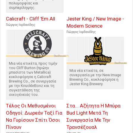
πολυμορφίας και
συμπερίληψης.
Calicraft - Cliff 'Em All
Jester King / New Image -
Γιώργος Ιορδανίδης
Modern Science
Γιώργος Ιορδανίδης
Μια νέα ετικέτα, προς τιμήν
του Cliff Burton (πρώην
Μια νέα ετικέτα, σε
μπασίστα των Metallica)
συνεργασία με την New Image
κυκλοφόρησε η Calicraft
Brewing Co., κυκλοφόρησε η
Brewing Co., σε συνεργασία
Jester King Brewery.
με την KnuckleBonz και τη
συγκατάθεση της
οικογένειάς του.
Τέλος Οι Μεθυσμένοι
Στα... Αζήτητα Η Μπύρα
Οδηγοί: Δωρεάν Ταξί Για
Bud Light Μετά Τη
Να Γυρίσουν Σπίτι Όσοι
Συνεργασία Με Την
Πίνουν
Τρανσέξουαλ