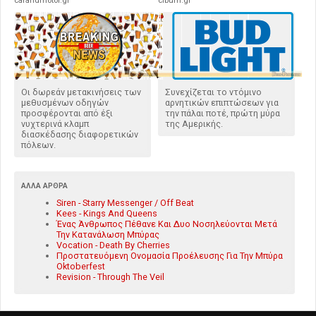
carandmotor.gr
cibum.gr
Οι δωρεάν μετακινήσεις των
Συνεχίζεται το ντόμινο
μεθυσμένων οδηγών
αρνητικών επιπτώσεων για
προσφέρονται από έξι
την πάλαι ποτέ, πρώτη μύρα
νυχτερινά κλαμπ
της Αμερικής.
διασκέδασης διαφορετικών
πόλεων.
ΆΛΛΑ ΆΡΘΡΑ
Siren - Starry Messenger / Off Beat
Kees - Kings And Queens
Ένας Άνθρωπος Πέθανε Και Δυο Νοσηλεύονται Μετά
Την Κατανάλωση Μπύρας
Vocation - Death By Cherries
Προστατευόμενη Ονομασία Προέλευσης Για Την Μπύρα
Oktoberfest
Revision - Through The Veil