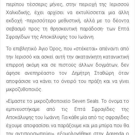
περίπου τέσσερις μήνες, στην περιοχή της Ιερισσού
Χαλκιδικής, έχει αρχίσει να εκτυλίσσεται μια άλλη
εκδοχή -περισσότερο μεθυστική, αλλά με το δέοντα
σεβασμό προς τη θρησκευτική παράδοση- των Επτά
Σφραγίδων της Αποκάλυψης του Ιωάννη.
Το επιβλητικό Άγιο Όρος, που «στέκεται» απέναντι από
την Ιερισσό και ασκεί αυτή την ακατανίκητη κατανυκτική
επιρροή ακόμη και σε πιστούς άλλων δογμάτων, δεν
άφησε ανεπηρέαστο τον Δημήτρη Σταθώρη όταν
αποφάσισε να κάνει το όνειρό του πράξη και να γίνει
μικροζυθοποιός.
«Είμαστε το μικροζυθοποιείο Seven Seals. Το όνομα το
εμπνευστήκαμε από τις Επτά Σφραγίδες της
Αποκάλυψης του Ιωάννη. Για κάθε μία από τις σφραγίδες
έχουμε αποφασίσει να παράξουμε και μια μπύρα που θα
την αντιπροσωπεύει», εξομολογήθηκε στην Agrenda ο