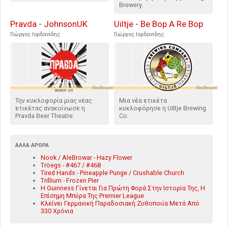
Brewery.
Pravda - JohnsonUK
Uiltje - Be Bop A Re Bop
Γιώργος Ιορδανίδης
Γιώργος Ιορδανίδης
Την κυκλοφορία μιας νέας
Μια νέα ετικέτα
ετικέτας ανακοίνωσε η
κυκλοφόρησε η Uiltje Brewing
Pravda Beer Theatre.
Co.
ΆΛΛΑ ΆΡΘΡΑ
Nook / AleBrowar - Hazy Flower
Tröegs - #467 / #468
Tired Hands - Pineapple Punge / Crushable Church
Trillium - Frozen Pier
Η Guinness Γίνεται Για Πρώτη Φορά Στην Ιστορία Της, Η
Επίσημη Μπύρα Της Premier League
Κλείνει Γερμανική Παραδοσιακή Ζυθοποιία Μετά Από
330 Χρόνια