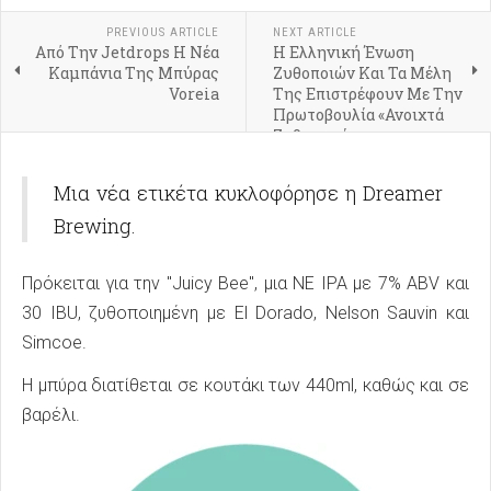
PREVIOUS ARTICLE
NEXT ARTICLE
Από Την Jetdrops Η Νέα
Η Ελληνική Ένωση
Καμπάνια Της Μπύρας
Ζυθοποιών Και Τα Μέλη
Voreia
Της Επιστρέφουν Με Την
Πρωτοβουλία «Ανοιχτά
Ζυθοποιεία»
Μια νέα ετικέτα κυκλοφόρησε η Dreamer
Brewing.
Πρόκειται για την "Juicy Bee", μια NE IPA με 7% ABV και
30 IBU, ζυθοποιημένη με El Dorado, Nelson Sauvin και
Simcoe.
Η μπύρα διατίθεται σε κουτάκι των 440ml, καθώς και σε
βαρέλι.