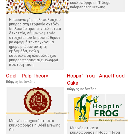
κυκλοφόρησε η Tröegs
Independent Brewing.
Η παραγωγή μη αλκοολούχου
μπύρας στη Γερμανία σχεδόν
διπλασιάστηκε την τελευταία
δεκαετία, σύμφωνα με νέα
στοιχεία που δημοσιεύθηκαν
με αφορμή την παγκόσμια
ημέρα μπύρας αυτή τη
εβδομάδα, ενώ η
κατανάλωση αλκοολούχου
μπύρας παρουσιάζει ελαφρά
πτωτική τάση.
Odell - Pulp Theory
Hoppin' Frog - Angel Food
Γιώργος Ιορδανίδης
Cake
Γιώργος Ιορδανίδης
Μια νέα εποχιακή ετικέτα
κυκλοφόρησε η Odell Brewing
Μια νέα ετικέτα
Co.
κυκλοφόρησε η Hoppin' Frog