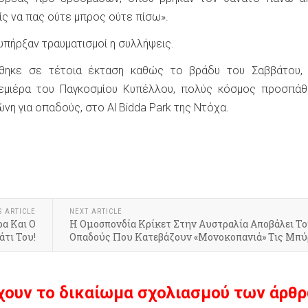
ς να πας ούτε μπρος ούτε πίσω».
υπήρξαν τραυματισμοί η συλλήψεις.
χθηκε σε τέτοια έκταση καθώς το βράδυ του Σαββάτου, 
ρεμιέρα του Παγκοσμίου Κυπέλλου, πολύς κόσμος προσπάθ
ώνη για οπαδούς, στο Al Bidda Park της Ντόχα.
S ARTICLE
NEXT ARTICLE
ρα Και Ο
Η Ομοσπονδία Κρίκετ Στην Αυστραλία Αποβάλει Τ
άτι Του!
Οπαδούς Που Κατεβάζουν «Μονοκοπανιά» Τις Μπύ
χουν το δικαίωμα σχολιασμού των άρθρ