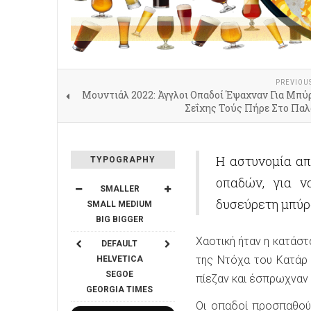
PREVIOU
Μουντιάλ 2022: Άγγλοι Οπαδοί Έψαχναν Για Μπύ
Σεΐχης Τούς Πήρε Στο Παλ
Η αστυνομία απ
TYPOGRAPHY
οπαδών, για ν
SMALLER
δυσεύρετη μπύρ
SMALL
MEDIUM
BIG
BIGGER
Χαοτική ήταν η κατάστ
DEFAULT
της Ντόχα του Κατάρ
HELVETICA
SEGOE
πίεζαν και έσπρωχναν 
GEORGIA
TIMES
Οι οπαδοί προσπαθού