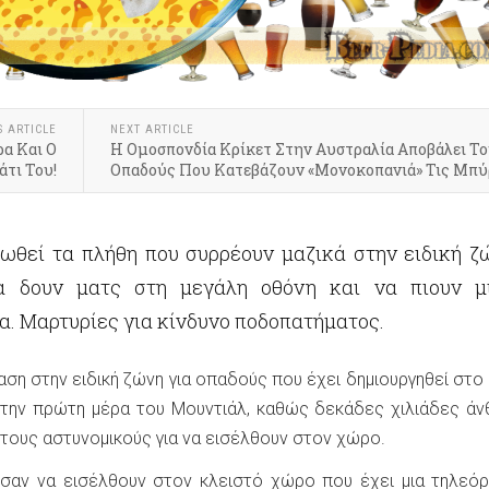
S ARTICLE
NEXT ARTICLE
ρα Και Ο
Η Ομοσπονδία Κρίκετ Στην Αυστραλία Αποβάλει Τ
άτι Του!
Οπαδούς Που Κατεβάζουν «Μονοκοπανιά» Τις Μπύ
ωθεί τα πλήθη που συρρέουν μαζικά στην ειδική ζ
α δουν ματς στη μεγάλη οθόνη και να πιουν μια
α. Μαρτυρίες για κίνδυνο ποδοπατήματος.
αση στην ειδική ζώνη για οπαδούς που έχει δημιουργηθεί στο
 την πρώτη μέρα του Μουντιάλ, καθώς δεκάδες χιλιάδες ά
τους αστυνομικούς για να εισέλθουν στον χώρο.
σαν να εισέλθουν στον κλειστό χώρο που έχει μια τηλεό