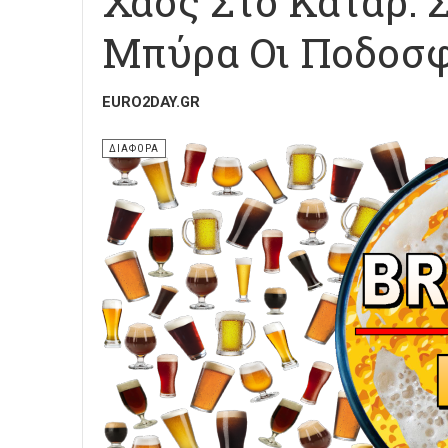
Χάος Στο Κατάρ: 
Μπύρα Οι Ποδοσφ
EURO2DAY.GR
ΔΙΑΦΟΡΑ