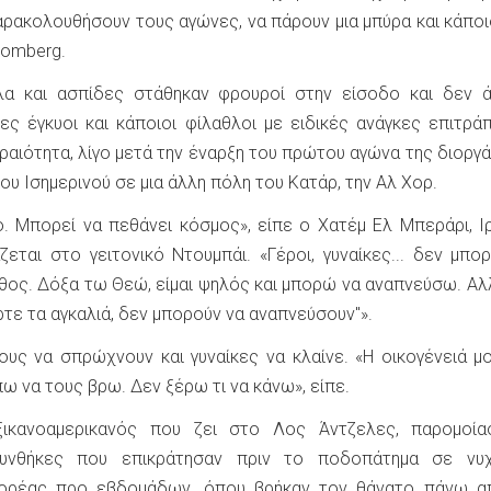
αρακολουθήσουν τους αγώνες, να πάρουν μια μπύρα και κάποι
oomberg.
λα και ασπίδες στάθηκαν φρουροί στην είσοδο και δεν ά
ες έγκυοι και κάποιοι φίλαθλοι με ειδικές ανάγκες επιτρά
ραιότητα, λίγο μετά την έναρξη του πρώτου αγώνα της διοργ
ου Ισημερινού σε μια άλλη πόλη του Κατάρ, την Αλ Χορ.
νο. Μπορεί να πεθάνει κόσμος», είπε ο Χατέμ Ελ Μπεράρι, Ι
εται στο γειτονικό Ντουμπάι. «Γέροι, γυναίκες... δεν μπο
ήθος. Δόξα τω Θεώ, είμαι ψηλός και μπορώ να αναπνεύσω. Αλ
ρτε τα αγκαλιά, δεν μπορούν να αναπνεύσουν"».
ους να σπρώχνουν και γυναίκες να κλαίνε. «Η οικογένειά μο
ω να τους βρω. Δεν ξέρω τι να κάνω», είπε.
ξικανοαμερικανός που ζει στο Λος Άντζελες, παρομοία
υνθήκες που επικράτησαν πριν το ποδοπάτημα σε νυχ
Κορέας προ εβδομάδων, όπου βρήκαν τον θάνατο πάνω α