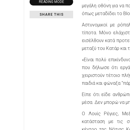
READING MODE
μεγάλη οθόνη για να π
όπως μεταδίδει το Bl
SHARE THIS
Αστυνομικοί με ρόπα
τίποτα. Μόνο ελάχιστ
εισέλθουν κατά προτε
μεταξύ του Κατάρ και τ
«Είναι πολύ επικίνδυ
που δήλωσε ότι εργάζ
χειριστούν τέτοιο πλ
παιδιά και φώναξα "πά
Είπε ότι είδε ανθρώπ
μέσα. Δεν μπορώ να μπ
Ο Λουίς Ρέγιες, Με
κατάσταση με τις σ
κέντρο της Νότιας 