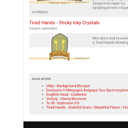
εξαιρετική παρά τις
προβληματικές κλιμ
συνθήκες.
Tired Hands - Sticky Icky Crystals
Γιώργος Ιορδανίδης
Μια νέα ετικέτα κυ
η Tired Hands Brewin
ΆΛΛΑ ΆΡΘΡΑ
Uiltje - Background Blooper
Εκκλησία Ή Μπυραρία Ανήμερα Των Χριστουγέννω
Dogfish Head - Colderest
Victory - Cherry Blossom
To Øl - Implosion 0.0
Tired Hands - Grateful Scars / Beautiful Flavor / H