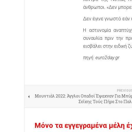
άνθρωποι. «Δεν μπορεί
Δεν έγινε γνωστό εάν 
Η αστυνομία αναπτύ
συναυλία πριν την π
εισβάλει στην ειδική ζ
πηγή: euro2day.gr
PREVIOU
Μουντιάλ 2022: Άγγλοι Οπαδοί Έψαχναν Για Μπύ
Σεΐχης Τούς Πήρε Στο Παλ
Μόνο τα εγγεγραμένα μέλη έ