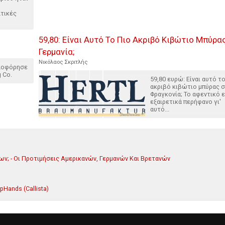
ατικές
59,80: Είναι Αυτό Το Πιο Ακριβό Κιβώτιο Μπύρα
Γερμανία;
Νικόλαος Σκριτλής
κλοφόρησε
g Co.
59,80 ευρώ: Είναι αυτό το
ακριβό κιβώτιο μπύρας 
Φραγκονία; Το αφεντικό ε
εξαιρετικά περήφανο γι'
αυτό...
ν; - Οι Προτιμήσεις Αμερικανών, Γερμανών Και Βρετανών
opHands (Callista)