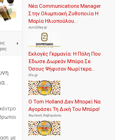
Νέα Communications Manager
Στην Ολυμπιακή Ζυθοποιία Η
Μαρία Ηλιοπούλου...
euro2day.gr
ους
ρες
Εκλογές Γερμανία: Η Πόλη Που
Έδωσε Δωρεάν Μπύρα Σε
Όσους Ψήφισαν Νωρίτερα...
ώνη
lifo.gr
...
Ο Tom Holland Δεν Μπορεί Να
 κέντρο
Αγοράσει Τη Δική Του Μπύρα!
Φωτεινή Λεβογιάννη
νθρωποι
ραση με