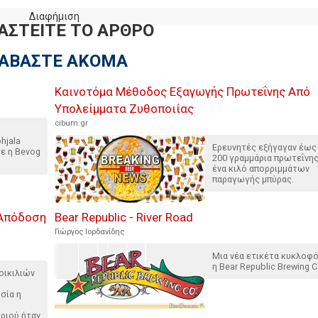
Διαφήμιση
ΑΣΤΕΙΤΕ ΤΟ ΑΡΘΡΟ
ΙΑΒΑΣΤΕ ΑΚΟΜΑ
Καινοτόμα Μέθοδος Εξαγωγής Πρωτεΐνης Από
Υπολείμματα Ζυθοποιίας
cibum.gr
hjala
Ερευνητές εξήγαγαν έως 
ε η Bevog
200 ​​γραμμάρια πρωτεΐνη
ένα κιλό απορριμμάτων
παραγωγής μπύρας.
 Απόδοση
Bear Republic - River Road
Γιώργος Ιορδανίδης
Μια νέα ετικέτα κυκλοφ
η Bear Republic Brewing C
οικιλιών
σία η
ριού ήταν