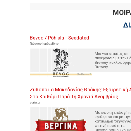
ΜΟΙΡ
Δ
Bevog / Põhjala - Seedated
Γιώργος Ιορδανίδης
Μια νέα ετικέτα, σε
συνεργασία με την Põ
Brewery, κυκλοφόρησ
Brewery.
Ζυθοποιία Μακεδονίας Θράκης: Εξαιρετική
Στο Κριθάρι Παρά Τη Χρονιά Ανομβρίας
voria.gr
Με σωστή επιλογή π
κριθαριού και με την
κατάλληλη τεχνογνω
φετινή ποσότητα
βυνοποιήσιμου κριθα