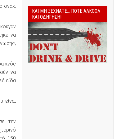
ο σνακ,
ΚΑΙ ΜΗ ΞΕΧΝΆΤΕ... ΠΟΤΈ ΑΛΚΟΌΛ
ΚΑΙ ΟΔΉΓΗΣΗ!
κουγαν
πηκε να
άνωσης,
ρακινός
ρούν να
λά είδα
υ είναι
σε την
τερινό
πό 150