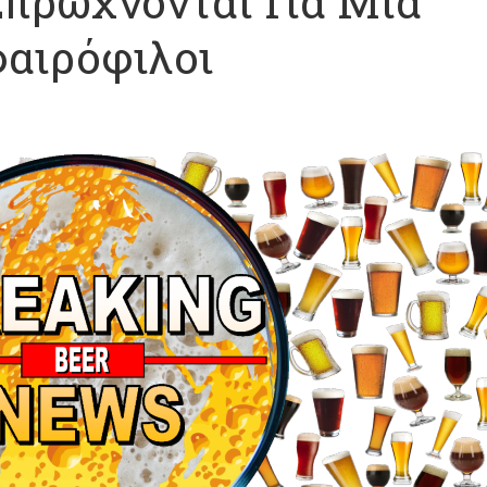
Σπρώχνονται Για Μια
αιρόφιλοι