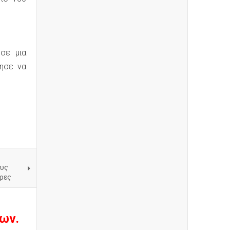
σε μια
ησε να
ους
ρες
ων.