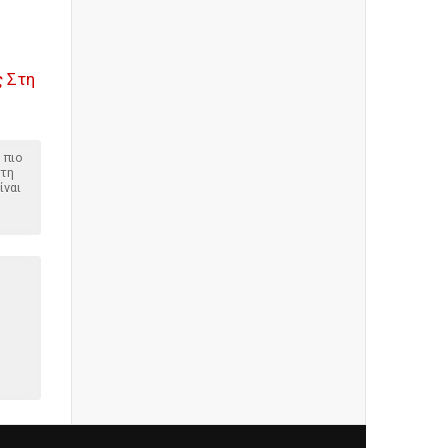
ς Στη
 πιο
στη
ίναι