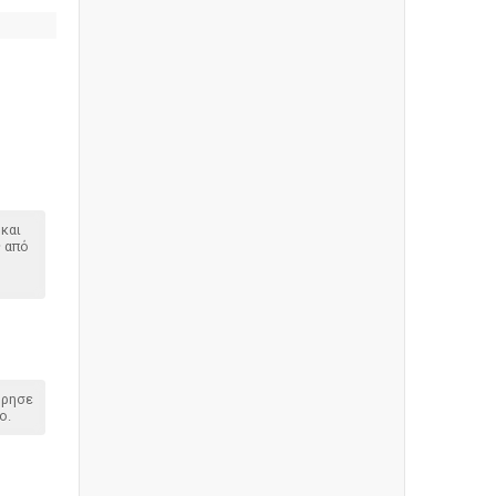
και
ς από
όρησε
o.