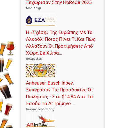
Ξεχώρισαν Στην HoReCa 2025
foodlife.gr
Η «Σχέση» Της Ευρώπης Με Το
Αλκοόλ: Ποιος Πίνει Τι Και Πώς
Αλλάζουν Οι Προτιμήσεις Από
Χώρα Σε Χώρα...
newpost.gr
Anheuser-Busch Inbev:
Ξεπέρασαν Τις Προσδοκίες Οι
Πωλήσεις - Στα $14,84 Δισ. Τα
Έσοδα Το Δ' Τρίμηνο...
Γιώργος Ιορδανίδης