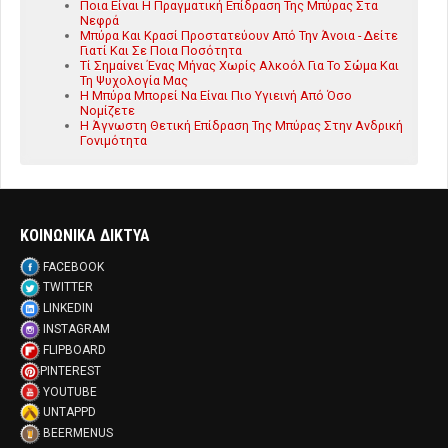
Ποια Είναι Η Πραγματική Επίδραση Της Μπύρας Στα
Νεφρά
Μπύρα Και Κρασί Προστατεύουν Από Την Άνοια - Δείτε
Γιατί Και Σε Ποια Ποσότητα
Τί Σημαίνει Ένας Μήνας Χωρίς Αλκοόλ Για Το Σώμα Και
Τη Ψυχολογία Μας
Η Μπύρα Μπορεί Να Είναι Πιο Υγιεινή Από Όσο
Νομίζετε
Η Άγνωστη Θετική Επίδραση Της Μπύρας Στην Ανδρική
Γονιμότητα
ΚΟΙΝΩΝΙΚΑ ΔΙΚΤΥΑ
FACEBOOK
TWITTER
LINKEDIN
INSTAGRAM
FLIPBOARD
PINTEREST
YOUTUBE
UNTAPPD
BEERMENUS