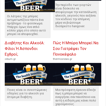
Την περίοδο των γιορτών
είναι δύσκολο να
αποφύγουμε την κατανάλωση
αλκοόλ, γεγονός που αυξάνει
Οι λάτρεις της μπύρας
τον κίνδυνο την επόμενη
αντιμετωπίζουν πάντα ένα
μέρα να βιώσουμε
πρόβλημα - το φούσκωμα.
δυσάρεστο hangover.
Υπάρχει όμως ένα απλό
κόλπο χάρη στο οποίο αυτό
μπορεί να αποφευχθεί.
Διαβήτης Και Αλκοόλ:
Πώς Η Μπύρα Μπορεί Να
Φίλοι Ή Άσπονδοι
Σου Γιατρέψει Τον
Εχθροί;
Πονοκέφαλο
cibum.gr
thermisnews.gr
Ποιες είναι οι συνιστώμενες
Μια πρόσφατη έρευνα έδειξε
οδηγίες για το αλκοόλ για
πως η μπύρα μπορεί να
άτομα με διαβήτη;
ενεργήσει σαν παυσίπονο και
αυτή η είδηση μας κάνει πολύ
χαρούμενους.