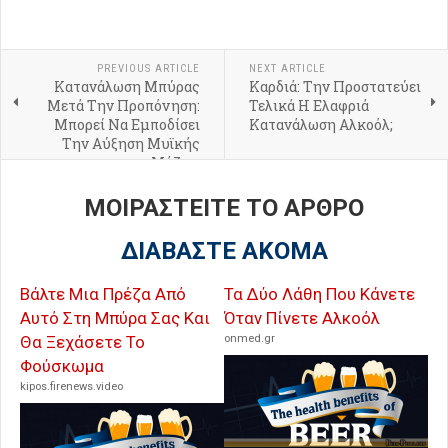
PREVIOUS ARTICLE
NEXT ARTICLE
Κατανάλωση Μπύρας
Καρδιά: Την Προστατεύει
Μετά Την Προπόνηση:
Τελικά Η Ελαφριά
Μπορεί Να Εμποδίσει
Κατανάλωση Αλκοόλ;
Την Αύξηση Μυϊκής
Μάζας;
ΜΟΙΡΑΣΤΕΙΤΕ ΤΟ ΑΡΘΡΟ
ΔΙΑΒΑΣΤΕ ΑΚΟΜΑ
Βάλτε Μια Πρέζα Από
Τα Δύο Λάθη Που Κάνετε
Αυτό Στη Μπύρα Σας Και
Όταν Πίνετε Αλκοόλ
Θα Ξεχάσετε Το
onmed.gr
Φούσκωμα
kipos.firenews.video