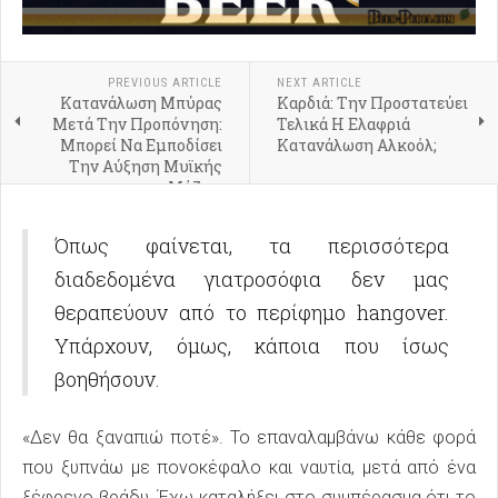
PREVIOUS ARTICLE
NEXT ARTICLE
Κατανάλωση Μπύρας
Καρδιά: Την Προστατεύει
Μετά Την Προπόνηση:
Τελικά Η Ελαφριά
Μπορεί Να Εμποδίσει
Κατανάλωση Αλκοόλ;
Την Αύξηση Μυϊκής
Μάζας;
Όπως φαίνεται, τα περισσότερα
διαδεδομένα γιατροσόφια δεν μας
θεραπεύουν από το περίφημο hangover.
Υπάρχουν, όμως, κάποια που ίσως
βοηθήσουν.
«Δεν θα ξαναπιώ ποτέ». Το επαναλαμβάνω κάθε φορά
που ξυπνάω με πονοκέφαλο και ναυτία, μετά από ένα
ξέφρενο βράδυ. Έχω καταλήξει στο συμπέρασμα ότι το