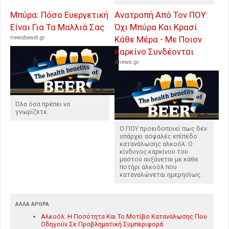
Μπύρα: Πόσο Ευεργετική
Ανατροπή Από Τον ΠΟΥ:
Είναι Για Τα Μαλλιά Σας
Όχι Μπύρα Και Κρασί
newsbeast.gr
Κάθε Μέρα - Με Ποιον
Καρκίνο Συνδέονται
dnews.gr
Όλα όσα πρέπει να
γνωρίζετε.
Ο ΠΟΥ προειδοποιεί πως δεν
υπάρχει ασφαλές επίπεδο
κατανάλωσης αλκοόλ: Ο
κίνδυνος καρκίνου του
μαστού αυξάνεται με κάθε
ποτήρι αλκοόλ που
καταναλώνεται ημερησίως.
ΆΛΛΑ ΆΡΘΡΑ
Αλκοόλ: Η Ποσότητα Και Το Μοτίβο Κατανάλωσης Που
Οδηγούν Σε Προβληματική Συμπεριφορά