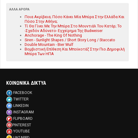
ΆΛΛΑ ΆΡΘΡΑ
Ποια Ακρίβεια; Πόσο Κάνει Μία Μπύρα Στην Ελλάδα Και
Πόσο Στην Αθήνα;
Τί Θα Γίνει Με Την Μπύρα Στο Μουντιάλ Του Κατάρ; Το
-Σχεδόν Αδύνατο- Εγχείρημα Της Budweiser
Anchorage - The King Of Nothing
Siren - Sunlight Shapes / Short Story Long / Staccato
Double Mountain - Bier Wulf
Βομβιστική Επίθεση Και Μποϊκοτάζ Στην Πιο Δημοφιλή
Μπύρα Των ΗΠΑ
ΚΟΙΝΩΝΙΚΑ ΔΙΚΤΥΑ
FACEBOOK
TWITTER
LINKEDIN
INSTAGRAM
FLIPBOARD
PINTEREST
YOUTUBE
UNTAPPD