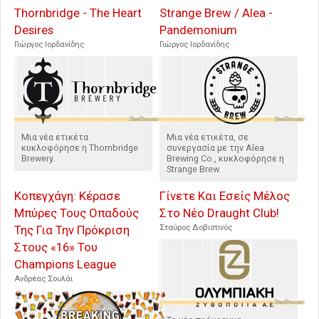
Thornbridge - The Heart
Strange Brew / Alea -
Desires
Pandemonium
Γιώργος Ιορδανίδης
Γιώργος Ιορδανίδης
Μια νέα ετικέτα
Μια νέα ετικέτα, σε
κυκλοφόρησε η Thornbridge
συνεργασία με την Alea
Brewery.
Brewing Co., κυκλοφόρησε η
Strange Brew.
Κοπεγχάγη: Κέρασε
Γίνετε Και Εσείς Μέλος
Μπύρες Τους Οπαδούς
Στο Νέο Draught Club!
Της Για Την Πρόκριση
Σταύρος Δοβιστινός
Στους «16» Του
Champions League
Ανδρέας Σουλάι