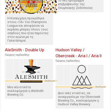
Το νέο πρόγραμμα
επιβράβευσης της
Ολυμπιακής Ζυθοποιίας.
Η Κοπεγχάγη προκρίθηκε
στους «16» του Champions
League και αποφάσισε να
κεράσει μπύρες όλους τους
οπαδούς που ήταν παρόντες
στον αγώνα με τη
Γαλατάσαραϊ.
AleSmith - Double Up
Hudson Valley /
Γιώργος Ιορδανίδης
Obercreek - Aria I / Aria II
Γιώργος Ιορδανίδης
Μια νέα ετικέτα
κυκλοφόρησε η AleSmith
Δυο νέες ετικέτες, σε
Brewing Co.
συνεργασία με την Obercreek
Brewing Co., κυκλοφόρησε η
Hudson Valley Brewery.