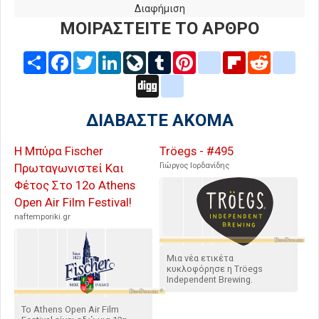
Διαφήμιση
ΜΟΙΡΑΣΤΕΙΤΕ ΤΟ ΑΡΘΡΟ
Share
Facebook
Twitter
LinkedIn
LiveJournal
Tumblr
Pinterest
blogger_post
Flipboard
Reddit
delic
Digg
google_bookmarks
ΔΙΑΒΑΣΤΕ ΑΚΟΜΑ
Η Μπύρα Fischer
Tröegs - #495
Πρωταγωνιστεί Και
Γιώργος Ιορδανίδης
Φέτος Στο 12ο Athens
Open Air Film Festival!
naftemporiki.gr
Μια νέα ετικέτα
κυκλοφόρησε η Tröegs
Independent Brewing.
Το Athens Open Air Film