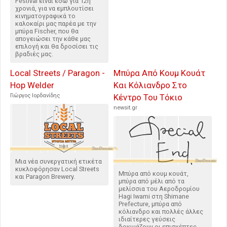
Festival είναι εδώ για 12η
χρονιά, για να εμπλουτίσει
κινηματογραφικά το
καλοκαίρι μας παρέα με την
μπύρα Fischer, που θα
απογειώσει την κάθε μας
επιλογή και θα δροσίσει τις
βραδιές μας.
Local Streets / Paragon -
Μπύρα Από Κουμ Κουάτ
Hop Welder
Και Κόλιανδρο Στο
Γιώργος Ιορδανίδης
Κέντρο Του Τόκιο
newsit.gr
Μια νέα συνεργατική ετικέτα
κυκλοφόρησαν Local Streets
Μπύρα από κουμ κουάτ,
και Paragon Brewery.
μπύρα από μέλι από τα
μελίσσια του Αεροδρομίου
Hagi Iwami στη Shimane
Prefecture, μπύρα από
κόλιανδρο και πολλές άλλες
ιδιαίτερες γεύσεις
δοκιμάζουν οι επισκέπτες