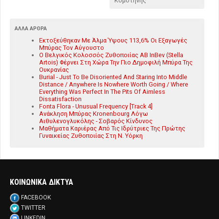
Κομοτηνής
ΆΛΛΑ ΆΡΘΡΑ
Εκτοξεύθηκαν Με Άλμα Ύψους 113,6% Οι Εξαγωγές
Μπύρας Τον Αύγουστο
Ο Βελγικός Κολοσσός Ζυθοποιίας AB InBev (Stella
Artois) Φέρνει Στη Χώρα Την Πιο Δημοφιλή Μπύρα Της
Ουκρανίας
Burial - Just To Be Disoriented And Staring Into Middle
Distance / Anywhere Is Nowhere Worth Going / Where
Everything Was Perfect In The Pits Of Aimless
Dissatisfaction
Fonta Flora - Unusual Frequency [Track 4]
Ανάκληση Μπύρας Kronenbourg Λόγω
Αιθυλενογλυκόλης - Σοβαρός Κίνδυνος
Μαθήματα Καριέρας Από Τις Ιδρύτριες Της Πρώτης
Γυναικείας Ζυθοποιίας Στη Ν. Υόρκη
ΚΟΙΝΩΝΙΚΑ ΔΙΚΤΥΑ
FACEBOOK
TWITTER
LINKEDIN