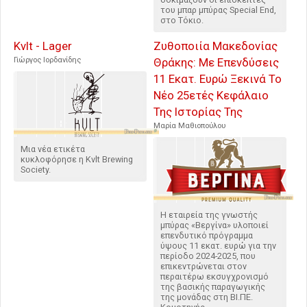
του μπαρ μπύρας Special End,
στο Τόκιο.
Kvlt - Lager
Ζυθοποιία Μακεδονίας
Γιώργος Ιορδανίδης
Θράκης: Με Επενδύσεις
11 Εκατ. Ευρώ Ξεκινά Το
Νέο 25ετές Κεφάλαιο
Της Ιστορίας Της
Μαρία Μαθιοπούλου
Μια νέα ετικέτα
κυκλοφόρησε η Kvlt Brewing
Society.
Η εταιρεία της γνωστής
μπύρας «Βεργίνα» υλοποιεί
επενδυτικό πρόγραμμα
ύψους 11 εκατ. ευρώ για την
περίοδο 2024-2025, που
επικεντρώνεται στον
περαιτέρω εκσυγχρονισμό
της βασικής παραγωγικής
της μονάδας στη ΒΙ.ΠΕ.