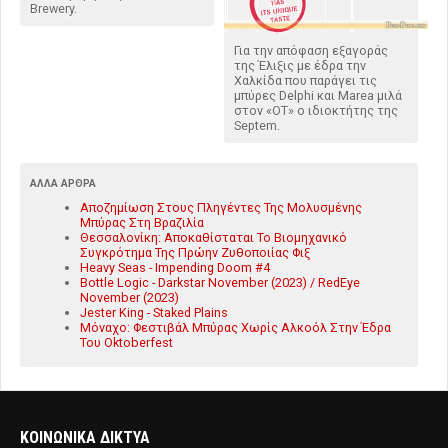
Brewery.
Για την απόφαση εξαγοράς
της Έλιξις με έδρα την
Χαλκίδα που παράγει τις
μπύρες Delphi και Marea μιλά
στον «ΟΤ» ο ιδιοκτήτης της
Septem.
ΆΛΛΑ ΆΡΘΡΑ
Αποζημίωση Στους Πληγέντες Της Μολυσμένης
Μπύρας Στη Βραζιλία
Θεσσαλονίκη: Αποκαθίσταται Το Βιομηχανικό
Συγκρότημα Της Πρώην Ζυθοποιίας Φιξ
Heavy Seas - Impending Doom #4
Bottle Logic - Darkstar November (2023) / RedEye
November (2023)
Jester King - Staked Plains
Μόναχο: Φεστιβάλ Μπύρας Χωρίς Αλκοόλ Στην Έδρα
Του Oktoberfest
ΚΟΙΝΩΝΙΚΑ ΔΙΚΤΥΑ