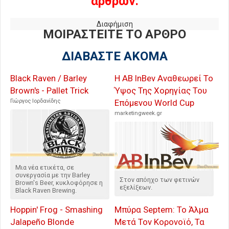
άρθρων.
Διαφήμιση
ΜΟΙΡΑΣΤΕΙΤΕ ΤΟ ΑΡΘΡΟ
ΔΙΑΒΑΣΤΕ ΑΚΟΜΑ
Black Raven / Barley
Η AB InBev Αναθεωρεί Το
Brown's - Pallet Trick
Ύψος Της Χορηγίας Του
Γιώργος Ιορδανίδης
Επόμενου World Cup
marketingweek.gr
Μια νέα ετικέτα, σε
συνεργασία με την Barley
Στον απόηχο των φετινών
Brown's Beer, κυκλοφόρησε η
εξελίξεων.
Black Raven Brewing.
Hoppin' Frog - Smashing
Μπύρα Septem: Το Άλμα
Jalapeño Blonde
Μετά Τον Κορονοϊό, Τα