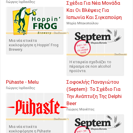
Γιώργος Ιορδανίδης
Σχέδια Για Νέα Μονάδα
Και Οι Βλέψεις Για
Ιαπωνία Και Σιγκαπούρη
Μαρία Μπακοπούλου
Μια νέα ετικέτα
κυκλοφόρησε η Hoppin' Frog
Brewery.
Η εταιρεία σχεδιάζει το
πέρασμα σε non alcohol
προϊόντα.
Pühaste - Melu
Σοφοκλής Παναγιώτου
Γιώργος Ιορδανίδης
(Septem): Το Σχέδιο Για
Την Ανάπτυξη Της Delphi
Beer
Γιώργος Μανέττας
Μια νέα ετικέτα
κυκλοφόρησε η Pühaste