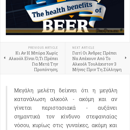
PREVIOUS ARTICLE
NEXT ARTICLE
Κι Αν Η Μπύρα Χωρίς
Γιατί Οι Άνδρες Πρέπει
Αλκοόλ Είναι Ό,Τι Πρέπει
Να Απέχουν Από Το
Για Μετά Την
Αλκοόλ Τουλάχιστον 3
Προπόνηση;
Μήνες Πριν Τη Σύλληψη
Μεγάλη μελέτη δείχνει ότι η μεγάλη
κατανάλωση αλκοόλ - ακόμη και αν
γίνεται περιστασιακά - αυξάνει
σημαντικά τον κίνδυνο στεφανιαίας
νόσου, κυρίως στις γυναίκες, ακόμη και