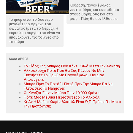
Κούραση, πονοκέφαλος,
ναυτία, δίψα, και ευαισθησία
στους θορύβους και στο
φως... Πώς θα συνέλθουμε;
Το ήπαρ είναι το δεύτερο
μεγαλύτερο όργανο του
σώματος (μετά το δέρμα). Η
κύρια λειτουργία του είναι να
απομακρύνει τις τοξίνες από
το σώμα.
ΆΛΛΑ ΆΡΘΡΑ
Το Είδος Της Μπύρας Που Κάνει Καλό Μετά Την Άσκηση
Αλκοολούχα Ποτά Που Θα Σας Κάνουν Να Μην
Ξυπνήσετε Το Πρωί Με Πονοκέφαλο - Ποια Να
Αποφύγετε
Μπύρα Πριν Το Ποτό Ή Ποτό Πριν Την Μπύρα Για Να
Γλιτώσεις Το Hangover;
Οι Κινέζοι Έπιναν Μπύρα Πριν 10.000 Χρόνια
Πότε Μας Μεθάει Περισσότερο Το Αλκοόλ
Κι Αν Η Μπύρα Χωρίς Αλκοόλ Είναι Ό,Τι Πρέπει Για Μετά
Την Προπόνηση;