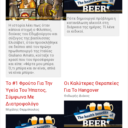
Πότε δημιουργεί πρόβλημα η
κατανάλωση αλκοόλ στη
Η ιστορία λέει πως όταν
διάρκεια της ημέρας. Τί λένε
κάποια στιγμή ο Φίλιππος,
οι ειδικοί.
δούκας του Εδιμβούργου και
σύζυγος της βασίλισσας
Ελισάβετ, όταν προσκλήθηκε
σε δείπνο από τον πρώην
πρωθυπουργό της Ιταλίας
Giuliano Amato, κοίταξε το
κρασί που του προσέφεραν
και είπε: «Φέρτε μου μπύρα.
Ό,τι μπύρα και αν είναι, απλά
να είναι μπύρα».
Το #1 Φρούτο Για Την
Οι Καλύτερες Θεραπείες
Υγεία Του Ήπατος,
Για Το Hangover
Σύμφωνα Με
Θοδωρής Διάκος
Διατροφολόγο
Μιχάλης Θερμόπουλος