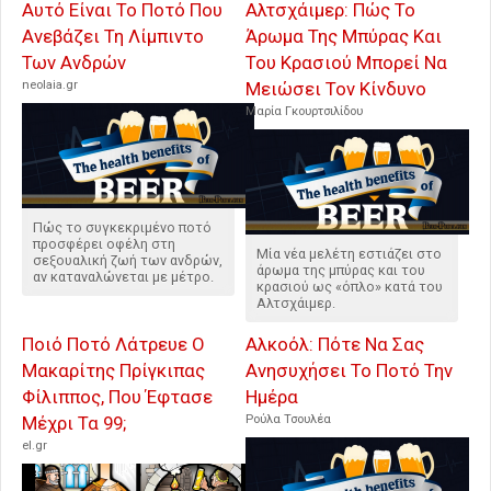
Αυτό Είναι Το Ποτό Που
Αλτσχάιμερ: Πώς Το
Ανεβάζει Τη Λίμπιντο
Άρωμα Της Μπύρας Και
Των Ανδρών
Του Κρασιού Μπορεί Να
neolaia.gr
Μειώσει Τον Κίνδυνο
Μαρία Γκουρτσιλίδου
Πώς το συγκεκριμένο ποτό
προσφέρει οφέλη στη
Μία νέα μελέτη εστιάζει στο
σεξουαλική ζωή των ανδρών,
άρωμα της μπύρας και του
αν καταναλώνεται με μέτρο.
κρασιού ως «όπλο» κατά του
Αλτσχάιμερ.
Ποιό Ποτό Λάτρευε Ο
Αλκοόλ: Πότε Να Σας
Μακαρίτης Πρίγκιπας
Ανησυχήσει Το Ποτό Την
Φίλιππος, Που Έφτασε
Ημέρα
Μέχρι Τα 99;
Ρούλα Τσουλέα
el.gr