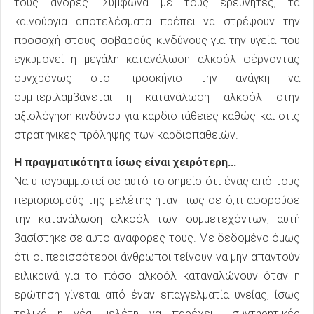
τους άνδρες. Σύμφωνα με τους ερευνητές, τα
καινούργια αποτελέσματα πρέπει να στρέψουν την
προσοχή στους σοβαρούς κινδύνους για την υγεία που
εγκυμονεί η μεγάλη κατανάλωση αλκοόλ φέρνοντας
συγχρόνως στο προσκήνιο την ανάγκη να
συμπεριλαμβάνεται η κατανάλωση αλκοόλ στην
αξιολόγηση κινδύνου για καρδιοπάθειες καθώς και στις
στρατηγικές πρόληψης των καρδιοπαθειών.
Η πραγματικότητα ίσως είναι χειρότερη...
Να υπογραμμιστεί σε αυτό το σημείο ότι ένας από τους
περιορισμούς της μελέτης ήταν πως σε ό,τι αφορούσε
την κατανάλωση αλκοόλ των συμμετεχόντων, αυτή
βασίστηκε σε αυτο-αναφορές τους. Με δεδομένο όμως
ότι οι περισσότεροι άνθρωποι τείνουν να μην απαντούν
ειλικρινά για το πόσο αλκοόλ καταναλώνουν όταν η
ερώτηση γίνεται από έναν επαγγελματία υγείας, ίσως
τελικά η νέα μελέτη να παρέχει... συντηρητικές